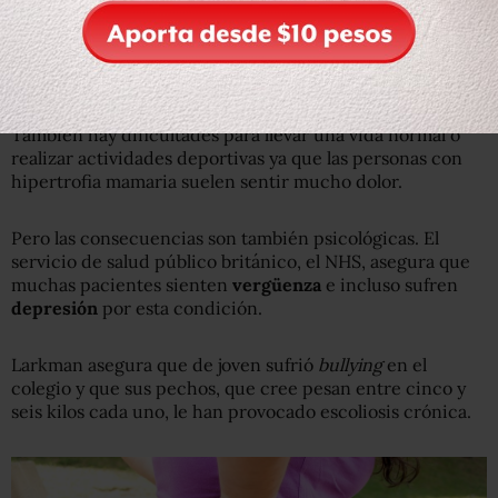
Y es que este crecimiento desmesurado de los senos
acarrean son dolores de espalda, de cuello, estrías y
rotura de la piel
que puede derivar en infección.
También hay dificultades para llevar una vida normal o
realizar actividades deportivas ya que las personas con
hipertrofia mamaria suelen sentir mucho dolor.
Pero las consecuencias son también psicológicas. El
servicio de salud público británico, el NHS, asegura que
muchas pacientes sienten
vergüenza
e incluso sufren
depresión
por esta condición.
Larkman asegura que de joven sufrió
bullying
en el
colegio y que sus pechos, que cree pesan entre cinco y
seis kilos cada uno, le han provocado escoliosis crónica.