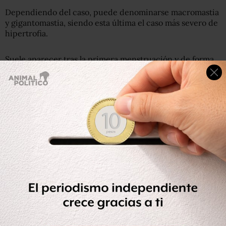
Dependiendo del caso, puede denominarse macromastia
y gigantomastia, siendo esta última el caso más severo de
hipertrofia.
Suele aparecer tras la primera menstruación y de forma
abrupta, haciendo que el pecho crezca mucho en
periodos cortos de tiempo. En algunos casos, el
crecimiento es continuo ocasionando mucho malestar a
las mujeres que la padecen pero Breast Cancer UK
advierte de que no es una condición cancerígena.
Larkman, que sufre varios problemas de salud a causa de
la hipertrofia, lleva a cabo una campaña de recogida de
fondos en internet para pagar una operación reductora.
https://www.instagram.com/p/BafeJJBHcN2/?
hl=en&taken-by=sheridan_deneke
Problemas