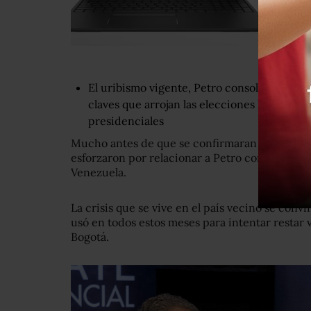
El uribismo vigente, Petro consolidado y el 
claves que arrojan las elecciones legislativ
presidenciales
Mucho antes de que se confirmaran las candidat
esforzaron por relacionar a Petro con el den
Venezuela.
La crisis que se vive en el país vecino se conv
usó en todos estos meses para intentar restar v
Bogotá.