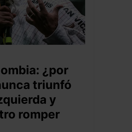
lombia: ¿por
nunca triunfó
zquierda y
tro romper