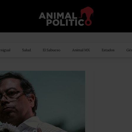
sigual
Salud
El Sabueso
Animal MX
Estados
Gén