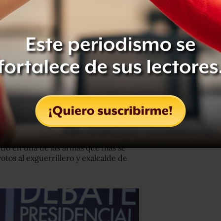
rol decisivo del centro político: 3
as de Colombia de cara a las
uras, políticos de otros frentes se
ominado "castrochavismo" y con
irtió en una de las armas que más se
otos al exguerrillero y exalcalde de