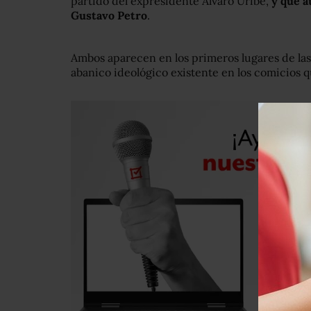
partido del expresidente Álvaro Uribe,
y que a
Gustavo Petro
.
Ambos aparecen en los primeros lugares de las
abanico ideológico existente en los comicios q