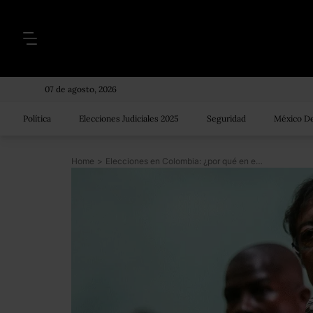
07 de agosto, 2026
Política
Elecciones Judiciales 2025
Seguridad
México De
Home
>
Elecciones en Colombia: ¿por qué en este país nunca triunfó un candidato de izquierda y podrá Gustavo Petro romper esta tendencia?