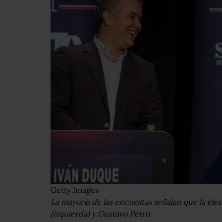
Getty Images
La mayoría de las encuestas señalan que la ele
(izquierda) y Gustavo Petro.