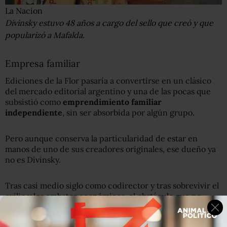
La Nacion
Divinsky estuvo 48 años a cargo del sello que creó y que
popularizó a Mafalda.
Empresa familiar
Ediciones de la Flor pasaría a convertirse en un clásico
del mercado editorial argentino y una de las pocas que
subsistió como
emprendimiento familiar
independiente
, sin ser absorbida por algún grupo.
Pero aunque conserva la particularidad de estar en
manos de uno de sus creadores originales, ese dueño ya
no es Divinsky.
Tras casi medio siglo como codirector y tras sobrevivir el
exilio y los embates económicos, el obstáculo que no
pudo superar el mítico editor fue mucho más mundano:
una
ruptura amorosa
.