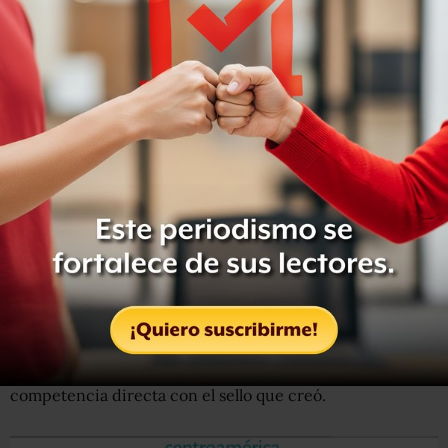
Divinsky y Miler se divorciaron en 2009, tras cerca de 40
años de matrimonio, y por un tiempo siguieron siendo
socios y codirigiendo De la Flor.
Pero en 2015 él sorprendió a todos al anunciar que las
diferencias con su exmujer se habían tornado insalvables
y que
le cedería su parte de la editorial
"a precio
irrisorio".
Según el editor, la "incompatibilidad de caracteres
editoriales" estaban afectando a la empresa y limitando
sus proyectos personales.
El acuerdo entre ambos estipuló que Divinsky, que
entonces tenía 73 años,
no podría publicar libros
durante tres años (salvo de forma anónima), para evitar la
competencia directa con el sello que creó.