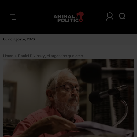
06 de agosto, 2026
Home
>
Daniel Divinsky, el argentino que creó la editorial que popularizó Mafalda y terminó quedándose con las manos vacías