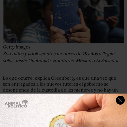
Getty Images
Son niños y adolescentes menores de 18 años y llegan
solos desde Guatemala, Honduras, México o El Salvador.
Lo que ocurre, explica Greenberg, es que una vez que
son entregados a los nuevos tutores el gobierno se
desentiende de la custodia de los menores y no hay un
programa que le dé un seguimiento a su situación
posterior.
“Hay un procedimiento de hacer una llamada telefónica a
los 30 días de entregar la custodia para saber si la familia