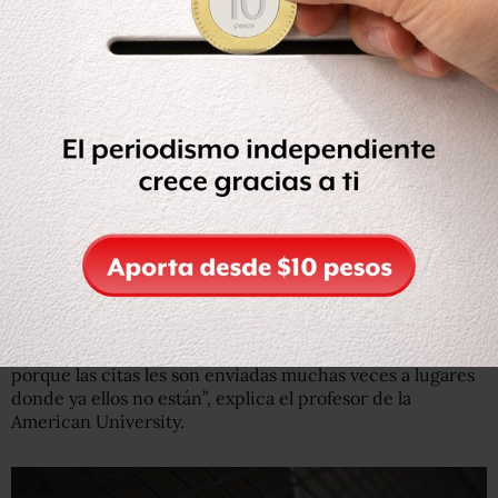
o persona que se hizo cargo tiene preguntas, alguna
necesidad de servicios, referencias… Pero más allá de
esto, no existe otro tipo mecanismo y, en ocasiones, se da
el caso de que cuando se hace esa llamada, ya los
menores no están con esas personas y se les pierde el
rastro”, señala.
Es en este punto, según Eric Hershberg, cuando las
deficiencias del mecanismo utilizado por las autoridades
para el seguimiento de estos menores complica aún más
su situación legal en Estados Unidos.
“La mayor parte de las veces pasa que no acuden la
audiencia donde se decidirá su estatus migratorio. Pero
esto ocurre porque ni siquiera saben que la tenían,
porque las citas les son enviadas muchas veces a lugares
donde ya ellos no están”, explica el profesor de la
American University.