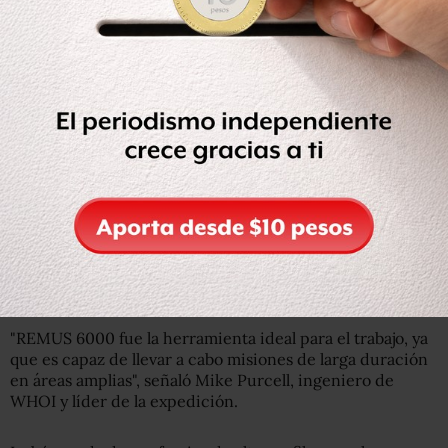
Robot con experiencia
Clave para el hallazgo fue un
robot submarino
autónomo
llamado
REMUS 6000.
Este vehículo contiene cámaras y sensores, y es capaz de
sumergirse hasta una profundidad de más de 6.000 m.
REMUS 6000, operado por WHOI, utiliza un
sonar
de
largo alcance para identificar objetos en el lecho marino y
luego comienza a rodear lo que encuentra para tomar
fotografías, que más tarde son analizadas por
investigadores que determinan si vale o no la pena
observar el hallazgo en mayor detalle.
"REMUS 6000 fue la herramienta ideal para el trabajo, ya
que es capaz de llevar a cabo misiones de larga duración
en áreas amplias", señaló Mike Purcell, ingeniero de
WHOI y líder de la expedición.