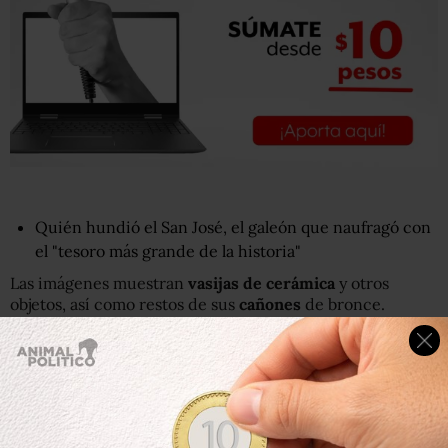
Quién hundió el San José, el galeón que naufragó con
el "tesoro más grande de la historia"
Las imágenes muestran
vasijas de cerámica
y otros
objetos, así como restos de sus
cañones
de bronce.
¿Pero cómo se logró encontrar a este barco que se
hundió a más de
600 metros bajo la superficie
con su
botín y cerca de
600 hombres
?