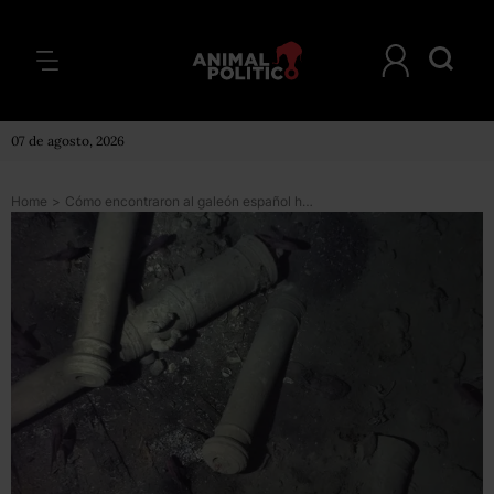
07 de agosto, 2026
Home
>
Cómo encontraron al galeón español hundido San José, conocido como el “Santo Grial de los naufragios”