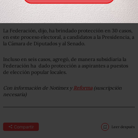
La Federación, dijo, ha brindado protección en 30 casos,
en este proceso electoral, a candidatos a la Presidencia, a
la Cámara de Diputados y al Senado.
Incluso en seis casos, agregó, de manera subsidiaria la
Federación ha dado protección a aspirantes a puestos
de elección popular locales.
Con información de Notimex y
Reforma
(suscripción
necesaria)
Compartir
Leer después