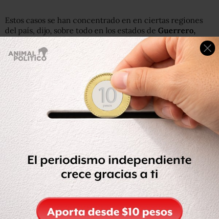
Estos casos se han concentrado en en ciertas regiones
del país, dijo, sobre todo en los estados de
Guerrero,
Guanajuato y Jalisco.
“En el nivel federal no hay un sólo incidente que haya
surgido, y menos aún, el asesinato de algún aspirante o
candidato (federal) a cargo de elección popular alguno”
,
dijo Navarrete Prida.