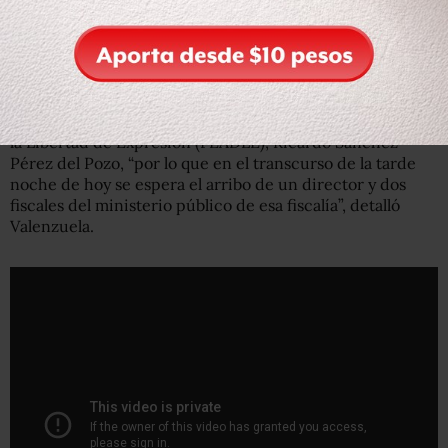
protección provisionales para familiares y personas
cercanas a Huerta.
También anunció la activación del mecanismo nacional
de protección a periodistas solicitado ante el titular de la
Fiscalía para la Atención de los Delitos cometidos contra
la Libertad de Expresión (FEADLE), Ricardo Sánchez
Pérez del Pozo, “por lo que en el transcurso de la tarde
noche de hoy se espera el arribo de un director y dos
fiscales del ministerio público de esa fiscalía”, detalló
Valenzuela.