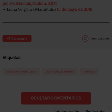
pic.twitter.com/imhcuJiQOt
— Lucía Vergara (@LuuMafu)
15 de mayo de 2018
Compartir
Leer después
Etiquetas:
ASESINAN A PERIODISTA
JUAN CARLOS HUERTA
TABASCO
OCULTAR COMENTARIOS
Iniciar sesión
Registrate