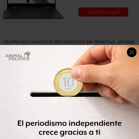
Huerta era conductor del noticiero
Sin Reservas,
además
conducía el noticiero de televisión en el canal
Notinueve.
#VideoXevt
#LoÚltimo
El gobernador
@nunezarturo
confirma que el periodista Juan Carlos Huerta fue
asesinado esta mañana cuando salía de su domicilio;
comenta que no se trató de un robo, sino que sus
asesinos llegaron directamente a matarlo
pic.twitter.com/S0yD50AhuV
— xevt – xhvt (@xevtfm)
May 15, 2018
Según la Fiscalía de Tabasco, el fiscal del Ministerio
Público responsable del caso acordó medidas de