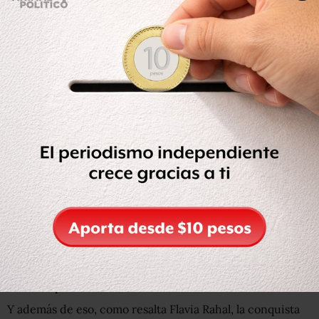
La semana pasada, por ejemplo, el diputado federal Paulo
Maluf consiguió, por medio de habeas corpus, una orden
judicial para ser transferido del complejo penitenciario
de Papuda, en Brasilia, a su residencia en Sao Paulo.
Maluf estaba preso desde diciembre, después de haber
sido condenado a siete años de cárcel por lavado de
dinero. Pero el diputado, quien tiene 86 años, alegó
problemas de salud
.
Lula, de 72 años, ha sin embargo presumido de su buena
condición física, divulgando incluso a través de las redes
sociales imágenes suyas haciendo ejercicio, lo que podría
complicar la aprobación de un pedido similar.
4 motivos por los que Lula da Silva sigue siendo el
político más popular de Brasil pese a su condena por
corrupción
Y además de eso, como resalta Flavia Rahal, la conquista