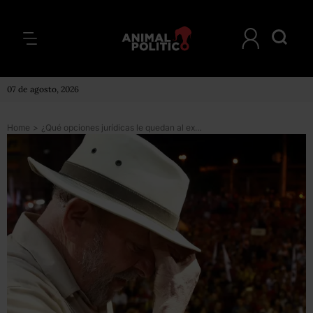
07 de agosto, 2026
Home
>
¿Qué opciones jurídicas le quedan al expresidente de Brasil Lula da Silva luego de que el Tribunal Supremo rechazara el habeas corpus?