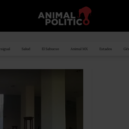
sigual
Salud
El Sabueso
Animal MX
Estados
Gén