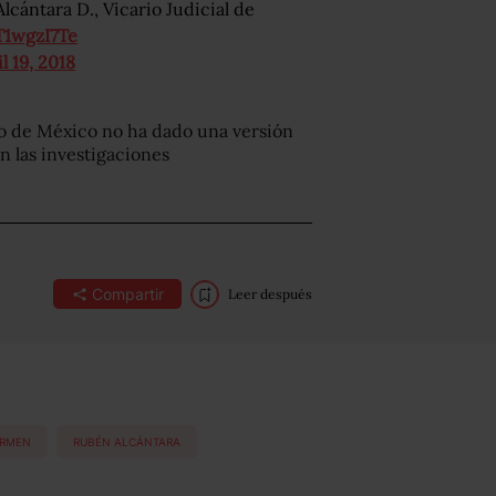
cántara D., Vicario Judicial de
T1wgzI7Te
l 19, 2018
do de México no ha dado una versión
on las investigaciones
Compartir
Leer después
ARMEN
RUBÉN ALCÁNTARA