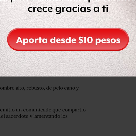
s hechos dieron aviso a las
lesia y confirmaron la muerte del
mplo.
ombre alto, robusto, de pelo cano y
li emitió un comunicado que compartió
el sacerdote y lamentando los