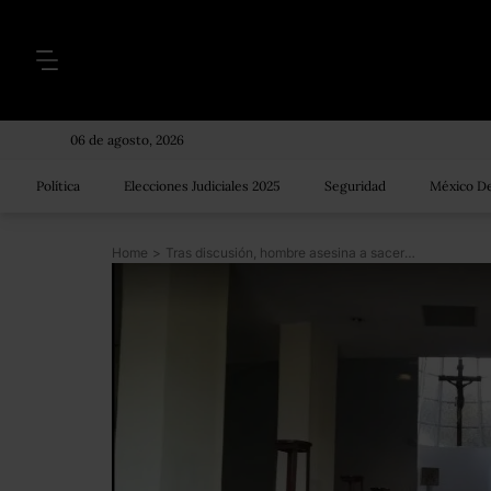
06 de agosto, 2026
Política
Elecciones Judiciales 2025
Seguridad
México De
Home
>
Tras discusión, hombre asesina a sacerdote de Izcalli en su iglesia