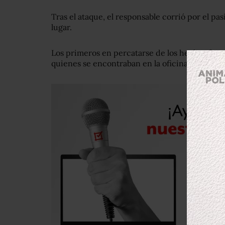
Tras el ataque, el responsable corrió por el pasi
lugar.
Los primeros en percatarse de los hechos fuero
quienes se encontraban en la oficina y escucha