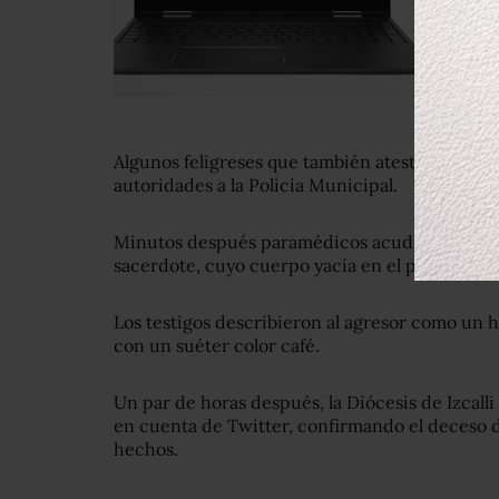
Algunos feligreses que también atestiguaron lo
autoridades a la Policía Municipal.
Minutos después paramédicos acudieron a la ig
sacerdote, cuyo cuerpo yacía en el piso del te
Los testigos describieron al agresor como un h
con un suéter color café.
Un par de horas después, la Diócesis de Izcal
en cuenta de Twitter, confirmando el deceso d
hechos.