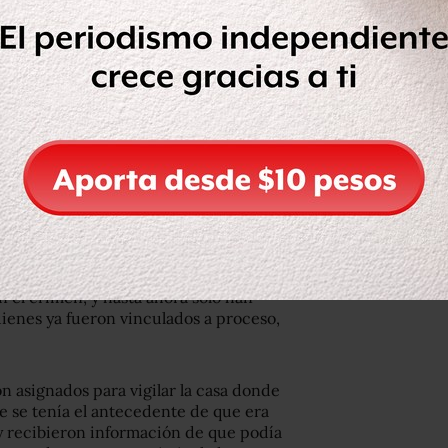
a tarea escolar, ya que era propiedad
 ha estado relacionada con la
 prostitución.
res armados, al salir de la propiedad
 interrogados y luego asesinados.
 la Fiscalía, hubo un traslado a una
isueltos en ácido, el mismo 19 de
 el crimen, y hasta ahora solo han
uienes ya fueron vinculados a proceso,
on asignados para vigilar la casa donde
ue se tenía el antecedente de que era
 y recibieron información de que podía