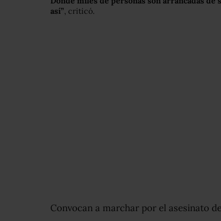
Donde miles de personas son arrancadas de s
así”
, criticó.
Convocan a marchar por el asesinato d