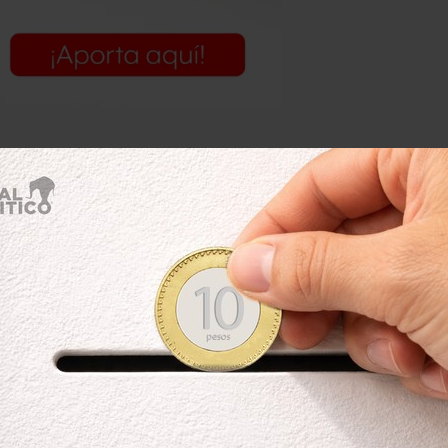
a las familias de estos jóvenes,
Nuestro apoyo solidario y compromiso
 directo desde que se conocieron
r de la Fiscalía de Jalisco, Raúl
on a una casa, para hacer una tarea
ar de grave riesgo, una propiedad
a vigilada por un grupo criminal
n.
e alguno de los estudiantes tenga un