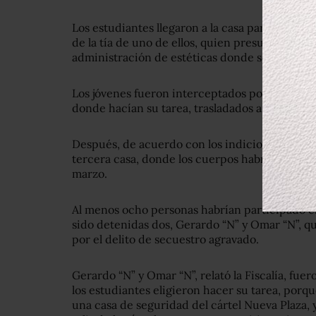
Los estudiantes llegaron a la casa para hacer l
de la tía de uno de ellos, quien presuntamente
administración de estéticas donde se ejerce la
Los jóvenes fueron interceptados por seis homb
donde hacían su tarea, trasladados a otra casa,
Después, de acuerdo con los indicios que tiene
tercera casa, donde los cuerpos habrían sido d
marzo.
Al menos ocho personas habrían participado en
sido detenidas dos, Gerardo “N” y Omar “N”, q
por el delito de secuestro agravado.
Gerardo “N” y Omar “N”, relató la Fiscalía, fuer
los estudiantes eligieron hacer su tarea, porq
una casa de seguridad del cártel Nueva Plaza,