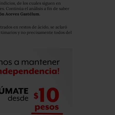
indicios, de los cuales siguen en
s. Continúa el análisis a fin de saber
món Aceves Gastélum.
trados en restos de ácido, se aclaró
ictimarios y no precisamente todos del