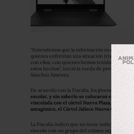
“Entendemos que la información es dolorosa par
quienes enfrentan una situación irreparable. 
con ellos, con quienes hemos tenido contacto
estos hechos”, inició la rueda de prensa el titula
Sánchez Jiménez.
De acuerdo con la Fiscalía, los jóvenes
acudier
escolar, y sin saberlo se colocaron en un lug
vinculada con el cártel Nueva Plaza, y que er
antagónico, el Cártel Jalisco Nueva Generació
La Fiscalía indicó que no tiene indicios de qu
vínculo con un grupo del crimen organizado.