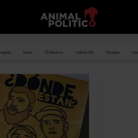
sigual
Salud
El Sabueso
Animal MX
Estados
Gén