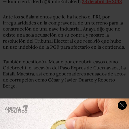
— Ruido en la Red (@RuidoEnLaRed)
23 de abril de 2018
Ante los señalamientos que le ha hecho el PRI, por
irregularidades en la compraventa de un terreno para la
construcción de una nave industrial, Anaya dijo que no
existe una sola acusación en su contra y mostró la
resolución del Tribunal Electoral que resolvió que hubo
un uso indebido de la PGR para afectarlo en la contienda.
También cuestionó a Meade por encubrir casos como
Odebrecht, el socavón del Paso Exprés de Cuernavaca, La
Estafa Maestra, así como gobernadores acusados de actos
de corrupción como César y Javier Duarte y Roberto
Borge.
Además, mostró una fotografía en la que el abanderado
priista aparece con el exgobernador de Chihuahua, César
Duarte, actualmente prófugo, y le preguntó: “¿de qué
tamaño fue la rebanada del pastel que te tocó?”.