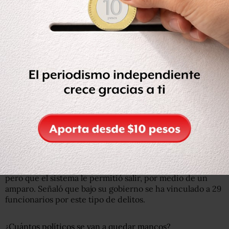
El gobernador con licencia de Nuevo León dijo que para
combatir la corrupción tiene que haber independencia
no solo con el presidente, sino con los diputados, y puso
se ejemplo su trabajo en el estado donde, aseguró, que el
fiscal anticorrupción fue nombrado “por la sociedad”, sin
la intervención del mandatario.
También hizo una polémica propuesta en la que aseguró,
“literalmente” que hay que “mocharle la mano al que robe.
Presentaré una incitativa en el Congres”, dijo Rodríguez
Calderón sobre actos de corrupción en el servicio
público.
También presumió haber “metido a la cárcel” al
exgobernador Rodrigo Medina por actos de corrupción,
pero que el sistema le permitió salir, por medio de un
amparo. Señaló que bajo su gobierno se ha vinculado a 29
funcionarios por este tipo de delitos.
¿Cuántos políticos se van a quedar mancos?