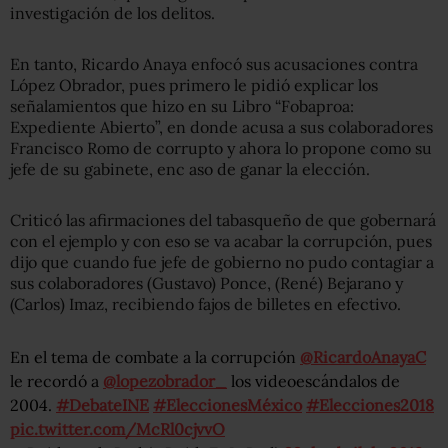
investigación de los delitos.
En tanto, Ricardo Anaya enfocó sus acusaciones contra
López Obrador, pues primero le pidió explicar los
señalamientos que hizo en su Libro “Fobaproa:
Expediente Abierto”, en donde acusa a sus colaboradores
Francisco Romo de corrupto y ahora lo propone como su
jefe de su gabinete, enc aso de ganar la elección.
Criticó las afirmaciones del tabasqueño de que gobernará
con el ejemplo y con eso se va acabar la corrupción, pues
dijo que cuando fue jefe de gobierno no pudo contagiar a
sus colaboradores (Gustavo) Ponce, (René) Bejarano y
(Carlos) Imaz, recibiendo fajos de billetes en efectivo.
En el tema de combate a la corrupción
@RicardoAnayaC
le recordó a
@lopezobrador_
los videoescándalos de
2004.
#DebateINE
#EleccionesMéxico
#Elecciones2018
pic.twitter.com/McRl0cjvvO