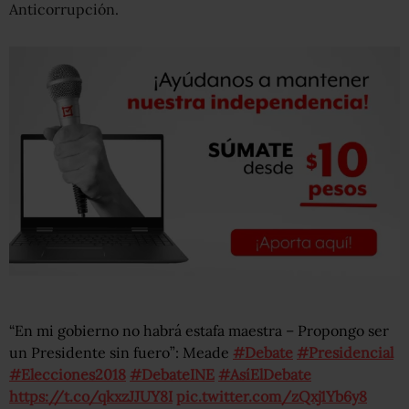
Anticorrupción.
“En mi gobierno no habrá estafa maestra – Propongo ser
un Presidente sin fuero”: Meade
#Debate
#Presidencial
#Elecciones2018
#DebateINE
#AsíElDebate
https://t.co/qkxzJJUY8I
pic.twitter.com/zQxj1Yb6y8