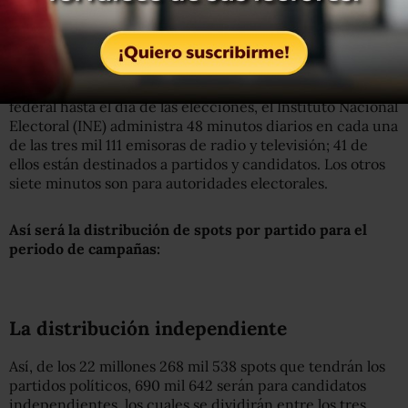
Como los candidatos independientes de diputados,
senadores y presidente no participaron en comicios
anteriores, sólo tienen acceso al 30% que marca la ley.
Desde el inicio del periodo de precampaña electoral
federal hasta el día de las elecciones, el Instituto Nacional
Electoral (INE) administra 48 minutos diarios en cada una
de las tres mil 111 emisoras de radio y televisión; 41 de
ellos están destinados a partidos y candidatos. Los otros
siete minutos son para autoridades electorales.
Así será la distribución de spots por partido para el
periodo de campañas:
La distribución independiente
Así, de los 22 millones 268 mil 538 spots que tendrán los
partidos políticos, 690 mil 642 serán para candidatos
independientes, los cuales se dividirán entre los tres