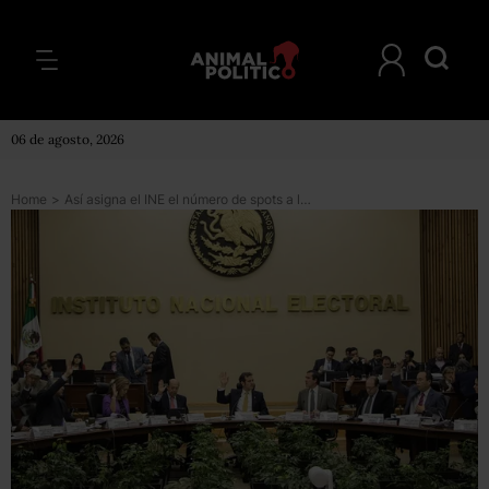
06 de agosto, 2026
Home
>
Así asigna el INE el número de spots a los que cada partido y candidato tienen derecho