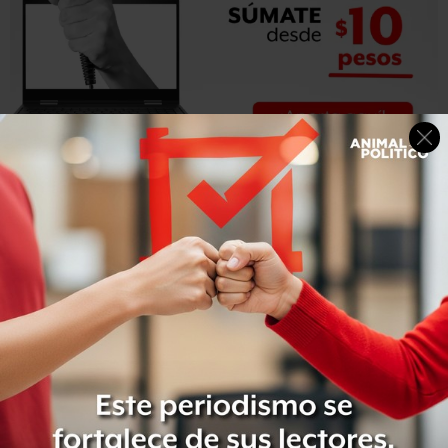
Por ello, el Partido Revolucionario Institucional (PRI), que
obtuvo el mayor número de votos en los
comicios de
2015
, con 29.18% de los sufragios, será también el que
tenga derecho a mayor número de spots, 5.7 millones;
mientras que Acción Nacional, que obtuvo 21.01% de la
votación, le fueron asignados 4.3 millones de spots. El
Partido de la Revolución Democrática (PRD) tuvo 10.87%
de la votación y recibió 2.5 millones de spots. Morena, la
cuarta fuerza electoral, obtuvo 8.39% de la elección
tendrá 2.1 millones de spots.