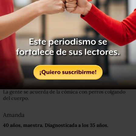
cucharada, si es mi turno de hablar, si sería irrespetuoso
decir esto o lo otro.
Llevo mis perros al escenario
. Me proporcionan más
material cómico.
El emotivo momento en que un niño con autismo
logra por primera vez en su vida dar un abrazo y fue a
un perro
También me siento más calmada al acariciarlos cuando
presento mi función.
La gente se acuerda de la cómica con perros colgando
del cuerpo.
Amanda
40 años, maestra.
Diagnosticada a los 35 años.