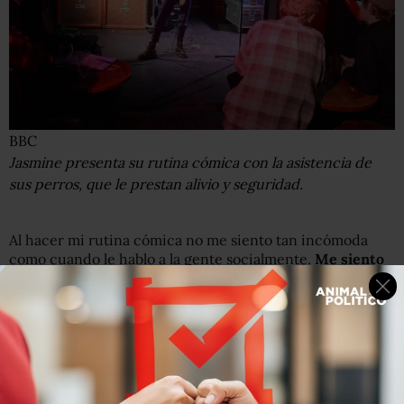
BBC
Jasmine presenta su rutina cómica con la asistencia de
sus perros, que le prestan alivio y seguridad.
Al hacer mi rutina cómica no me siento tan incómoda
como cuando le hablo a la gente socialmente.
Me siento
muy natural presentándome.
No tengo que hablar con nadie en específico. Le hablo a
la gente. Esa es la diferencia.
No tengo que estar pensando cuándo tengo que meter la