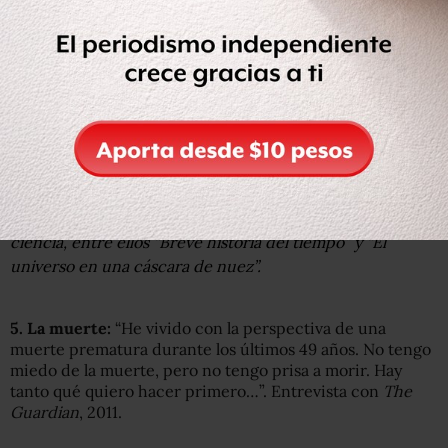
Getty Images
El científico escribió varios libros de divulgación de la
ciencia, entre ellos “Breve historia del tiempo” y “El
universo en una cáscara de nuez”.
5. La
muerte:
“He vivido con la perspectiva de una
muerte prematura durante los últimos 49 años. No tengo
miedo de la muerte, pero no tengo prisa a morir. Hay
tanto qué quiero hacer primero…”. Entrevista con
The
Guardian
, 2011.