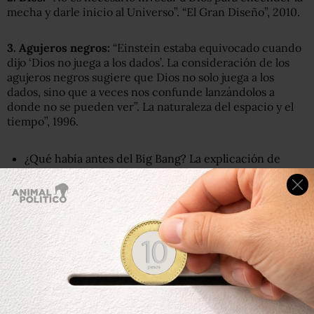
mecha y darle inicio al Universo”. “El Gran Diseño”, 2010.
3. Agujeros
negros:
“Einstein estaba equivocado cuando
dijo ‘Dios no juega a los dados’. La consideración de los
agujeros negros sugiere que Dios no solo juega a los
dados, sino que a veces nos confunde lanzándolos a
donde no se pueden ver”. La naturaleza del espacio y el
tiempo”, 1996.
¿Qué había antes del Big Bang? La explicación de
Stephen Hawking sobre lo que existía antes de la
aparición del Universo
4. La imperfección del mundo:
“Sin la imperfección, ni
tú ni yo existiríamos”. “El universo de Stephen Hawking”,
Discovery Channel, 2010.