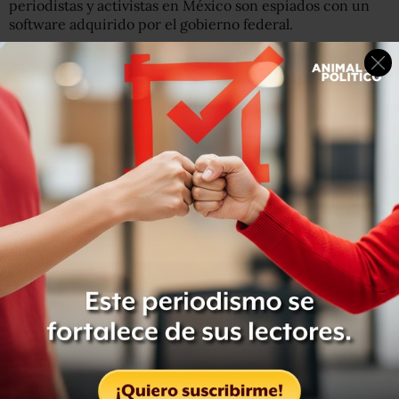
periodistas y activistas en México son espiados con un
software adquirido por el gobierno federal.
La mitad de las agresiones las cometieron
funcionarios
En el informe ‘Democracia simulada, nada que aplaudir’,
Artículo 19 señaló que “a pesar de que el discurso oficial
del gobierno ha culpado una y otra vez al crimen
organizado por la violencia contra la prensa”, las cifras de
la organización civil apuntan a que los mayores
perpetradores de agresiones contra medios son los
funcionarios públicos.
De las mil 986 agresiones durante el actual sexenio de
Peña Nieto, 8% fueron cometidas presuntamente por
integrantes del crimen organizado, y 48% por
funcionarios públicos.
Además, al inicio del sexenio Artículo 19 documentó que