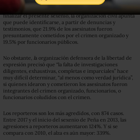
75% de los asesinatos de periodistas eran cometidos
presuntamente por el crimen organizado. A un año de
finalizar el presente sexenio, la organización civil apunta
que puede identificarse, a partir de denuncias y
testimonios, que 21.9% de los asesinatos fueron
presuntamente cometidos por el crimen organizado y
19.5% por funcionarios públicos.
No obstante,
l
a organización defensora de la libertad de
expresión precisó que “la falta de investigaciones
diligentes, exhaustivas, completas e imparciales” hace
muy difícil determinar, “al menos como verdad jurídica”,
si quienes idearon y cometieron los asesinatos fueron
integrantes del crimen organizado, funcionarios, o
funcionarios coludidos con el crimen.
Los reporteros son los más agredidos, con 874 casos.
Entre 2017 y el inicio del sexenio de Peña en 2013, las
agresiones a reporteros aumentaron 124%. Y si se
compara con 2010, el alza es aún mayor: 339%.