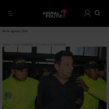
08 de agosto, 2026
Home
>
Raúl Gutiérrez , el cubano acusado de planificar un atentado con explosivos en Colombia contra intereses de EE.UU. y de estar vinculado con el extremismo islamista