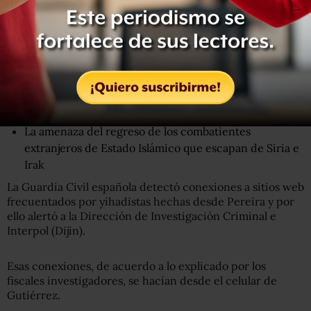
El teléfono móvil de Raúl Gutiérrez es la clave en todo el
caso.
No solo es el dispositivo en el que se encuentra la
evidencia de los presuntos planes del acusado. También
fue el medio a través del cual las autoridades detectaron
y localizaron al cubano.
La amenaza del regreso de los combatientes
extranjeros de Estado Islámico que escapan de Siria e
Irak
La Guardia Civil española detectó conexiones a sitios web
frecuentados por yihadistas hechas desde Pereira y por
ello alertó a la Dirección de Investigación Criminal e
Interpol (Dijin).
Esas conexiones, de acuerdo a lo explicado por los
fiscales investigadores, se hacían desde el celular de
Gutiérrez.