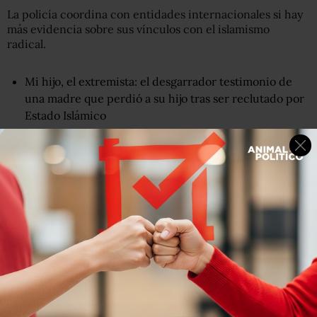
La policía coordina con entidades internacionales si hay
más evidencia sobre sus vínculos con el islamismo
radical.
Mi hijo, el extremista: el desgarrador testimonio de
una madre que perdió a su hijo tras ser reclutado por
Estado Islámico
Entre las hipótesis que se manejan sobre el accionar de
Gutiérrez están posibles problemas mentales o que fuera
reclutado por internet.
No hay indicios de que tuviese cómplices en Colombia.
El cubano será procesado en la justicia colombiana
por
los cargos de concierto para delinquir y terrorismo
.
El celular fue la clave