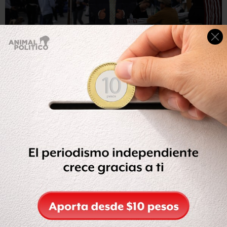
Getty Images
La campaña presidencial de Trump sigue envuelta en
controversias que la vinculan con Rusia.
La sospecha
Un antiguo colega de Mifsud lo describió como una
persona astuta y maliciosa que forma parte de una
"comunidad diplomática de tercera integrada por
fanfarrones"
.
Así que quizás exageró su cercanía con el Kremlin para
impresionar a Papadopoulus, pero una fuente comenta: