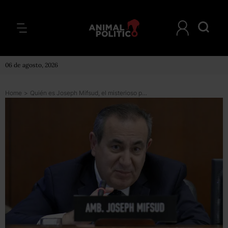
06 de agosto, 2026
Home
>
Quién es Joseph Mifsud, el misterioso profesor que puso en contacto al equipo de Donald Trump con los rusos