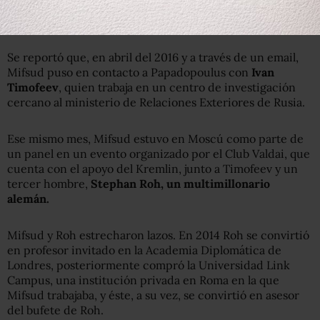
"Está claro que Mifsud sabía algo antes de que los demás
se enteraran. Y eso genera sospechas".
Se reportó que, en abril del 2016 y a través de un email,
Mifsud puso en contacto a Papadopoulus con
Ivan
Timofeev
, quien trabaja en un centro de investigación
cercano al ministerio de Relaciones Exteriores de Rusia.
Ese mismo mes, Mifsud estuvo en Moscú como parte de
un panel en un evento organizado por el Club Valdai, que
cuenta con el apoyo del Kremlin, junto a Timofeev y un
tercer hombre,
Stephan Roh, un multimillonario
alemán.
Mifsud y Roh estrecharon lazos. En 2014 Roh se convirtió
en profesor invitado en la Academia Diplomática de
Londres, posteriormente compró la Universidad Link
Campus, una institución privada en Roma en la que
Mifsud trabajaba, y éste, a su vez, se convirtió en asesor
del bufete de Roh.