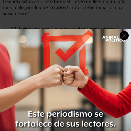
Hezbolá están ahí. Esto tiene el riesgo de llegar a un lugar
muy malo, por lo que Estados Unidos debe tomarlo muy
seriamente".
"El desinterés por la región no tiene precedentes":
cómo cambió la relación de EE.UU. con América
Latina durante el primer año de gobierno de Donald
Trump
5 frases de Donald Trump ante el Congreso de
Estados Unidos que importan a América Latina
Un mes antes, en julio, el director de la CIA había
realizado unas declaraciones polémicas sobre Venezuela
durante un foro de seguridad del Instituto Aspen, en
Colorado.
"Tenemos muchas esperanzas de que pueda haber una
transición en Venezuela y la CIA está haciendo lo mejor
para entender la dinámica allí", dijo este exmilitar y
excongresista de 54 años.