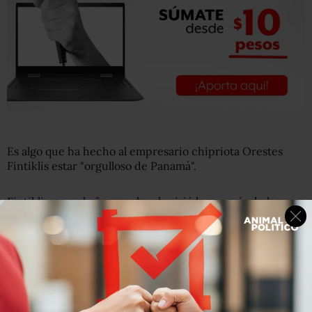
Es algo que ha hecho al empresario chipriota Orestes
Fintiklis estar "orgulloso de Panamá".
Fintiklis, que el año pasado adquirió la mayoría de las
acciones del negocio, ordenó retirar las letras horas
después de que agentes judiciales y de la policía
informaran a los empleados de la Organización Trump
que debían retirarse de las instalaciones, ya que
habían
perdido la gestión de la propiedad.
El inmueble de 284 metros de altura y 70 plantas, es la