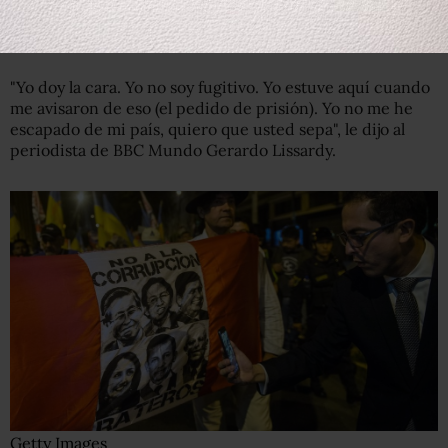
del año pasado en Nueva York, Toledo negó que fuera un
fugitivo de la justicia peruana.
"Yo doy la cara. Yo no soy fugitivo. Yo estuve aquí cuando
me avisaron de eso (el pedido de prisión). Yo no me he
escapado de mi país, quiero que usted sepa", le dijo al
periodista de BBC Mundo Gerardo Lissardy.
Getty Images