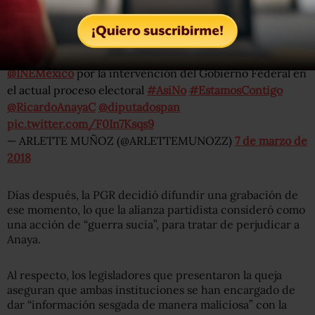
pública si en verdad hay elementos en su contra.
Los Diputados Federales
@JorgeLopez_M
,
@Casipolo
y
una servidora, presentamos una queja ante el
@INEMexico
por la intervención del Gobierno Federal en
el actual proceso electoral
#AsiNo
#EstamosContigo
@RicardoAnayaC
@diputadospan
pic.twitter.com/F0In7Ksqs9
— ARLETTE MUÑOZ (@ARLETTEMUNOZZ)
7 de marzo de
2018
Días después, la PGR decidió difundir una grabación de
ese momento, lo que la alianza partidista consideró como
una acción de “guerra sucia”, para tratar de perjudicar a
Anaya.
Al respecto, los legisladores que presentaron la queja
aseguran que ambas instituciones se han encargado de
dar “información sesgada de manera maliciosa” con la