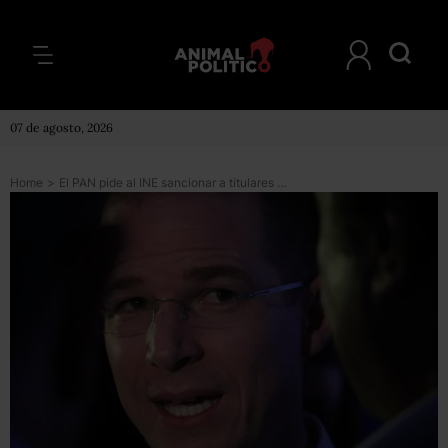
07 de agosto, 2026
Home
>
El PAN pide al INE sancionar a titulares de PGR y Segob; acusa daño a la imagen de Ricardo Anaya