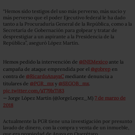
“Hemos sido testigos del uso más perverso, más sucio y
más perverso que el poder Ejecutivo federal le ha dado
tanto a la Procuraduría General de la República, como a la
Secretaría de Gobernación para golpear y tratar de
desprestigiar a un aspirante a la Presidencia de la
República”, aseguró López Martín.
Hemos pedido la intervención de
@INEMexico
ante la
campaña de ataque emprendida por el
@gobrep
en
contra de
@RicardoAnayaC
mediante denuncia a
titulares de
@PGR_mx
y
@SEGOB_mx
.
pic.twitter.com/aT79lxTi83
— Jorge López Martín (@JorgeLopez_M)
7 de marzo de
2018
Actualmente la PGR tiene una investigación por presunto
lavado de dinero, con la compra y venta de un inmueble,
que era propiedad de Anaya en Querétaro.