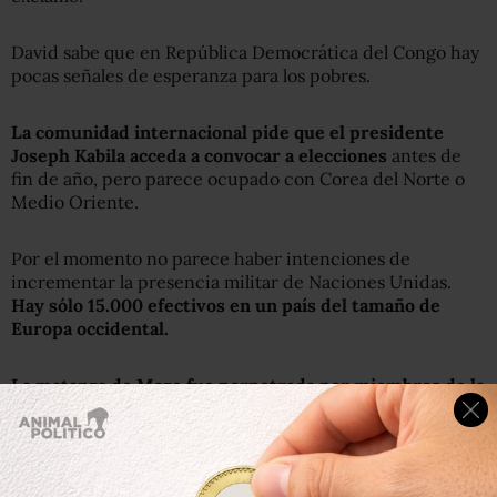
David sabe que en República Democrática del Congo hay
pocas señales de esperanza para los pobres.
La comunidad internacional
pide
que el presidente
Joseph Kabila acceda a convocar a elecciones
antes de
fin de año, pero parece ocupado con Corea del Norte o
Medio Oriente.
Por el momento no parece haber intenciones de
incrementar la presencia militar de Naciones Unidas.
Hay sólo 15.000 efectivos en un país del tamaño de
Europa occidental.
La matanza de Maze fue perpetrada por miembros de la
etnia lendus contra los hema
. Los sobrevivientes
contaron que los atacantes llegaron de un pueblo
cercano.