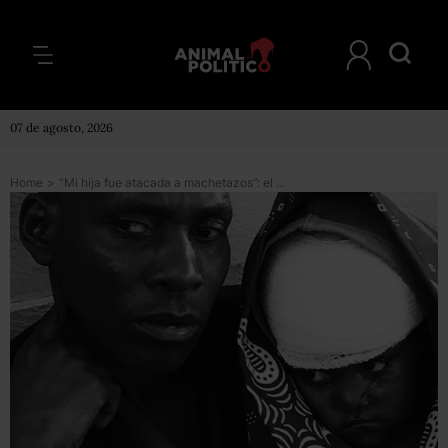
07 de agosto, 2026
Home
>
“Mi hija fue atacada a machetazos”: el drama de las familias atrapadas en la espiral de violencia que afecta a República Democrática del Congo