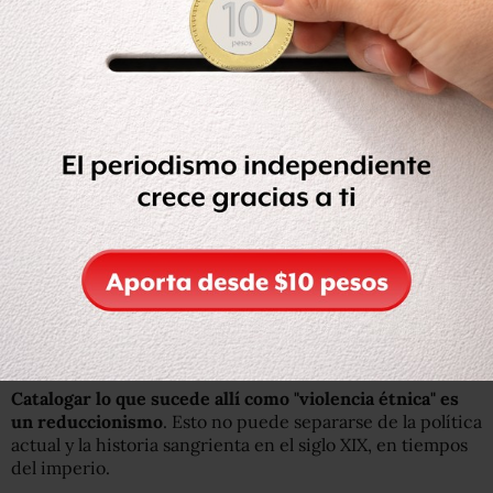
La crisis en n
ú
meros
13 millones de personas necesitan asistencia
humanitaria.
Más de 4 millones de desplazados.
Más de 7 millones sufren inseguridad alimentaria.
2 millones de niños en riesgo de morir de hambre,
representan el 12% de los casos de todo el mundo.
(
Fuente ONU
)
Esta masacre tiene sus antecedentes. Informé por
primera vez de un asesinato masivo en la región hace 15
años.
Catalogar lo que sucede allí como "violencia étnica" es
un reduccionismo
. Esto no puede separarse de la política
actual y la historia sangrienta en el siglo XIX, en tiempos
del imperio.