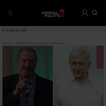
07 de agosto, 2026
Home
>
La filtración de un exgobernador preso revivió la pelea entre Vicente Fox y López Obrador de 2005