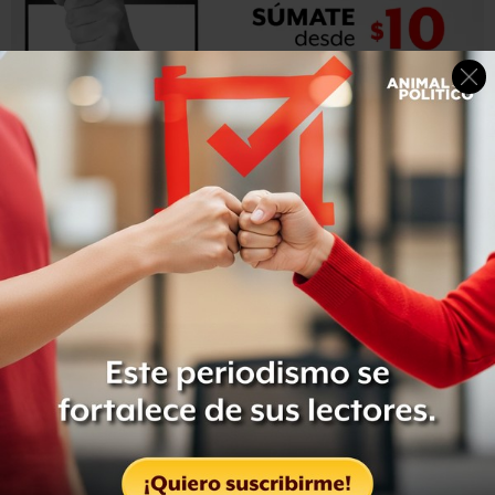
Vicente Fox rechazó haber presionado al excolaborador
de López Obrador.
“Yo no tuve absolutamente nada que ver, esos son los
lavaderos del Distrito Federal donde esta mafia ha estado
por mucho y que ahora construyen historias
aprovechando que anda de mal candidato Lopitos en este
momento y buscando votos”, comentó.
Este jueves, el expresidente Fox arremetió contra López
Obrador.