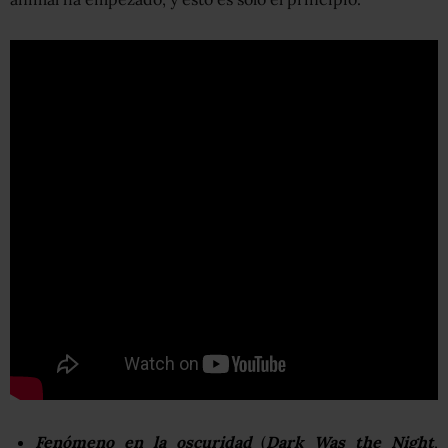
Fenómeno en la oscuridad
(
Dark Was the Night
,