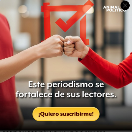
Las travesuras de Peter Rabbit
(
Peter Rabbit,
2018)
Dirección
: Will Gluck
Protagonizan
: Daisy Ridley, Domhnall Gleeson, Elizabeth
Debicki, Fayssal Bazzi
Sinopsis
: Peter Rabbit no es un conejo cualquiera. Es un
rebelde que viste camisa azul y no lleva pantalones. Peter
vive junto a su familia y amigos, un grupo variopinto de
animales que incluye incluso a un zorro. Todos ellos
harán de las suyas en la granja de los McGregor, lugar en
cuyo jardín disponen de deliciosos vegetales. La fiesta
animal ha empezado, y esto es solo el principio.