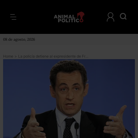
08 de agosto, 2026
Home
>
La policía detiene al expresidente de Francia Nicolás Sarkozy en investigación sobre financiamiento ilegal de su campaña