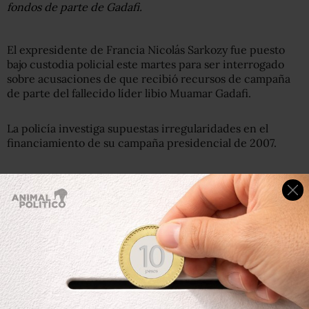
fondos de parte de Gadafi.
El expresidente de Francia Nicolás Sarkozy fue puesto
bajo custodia policial este martes para ser interrogado
sobre acusaciones de que recibió recursos de campaña
de parte del fallecido líder libio Muamar Gadafi.
La policía investiga supuestas irregularidades en el
financiamiento de su campaña presidencial de 2007.
Según la legislación francesa, Sarkozy podría permanecer
bajo custodia
un máximo de 48 horas antes de
comparecer ante los jueces
.
Un exasistente de Sarkozy, Alexandre Djouhri, fue
recientemente arrestado en Londres por el mismo caso.