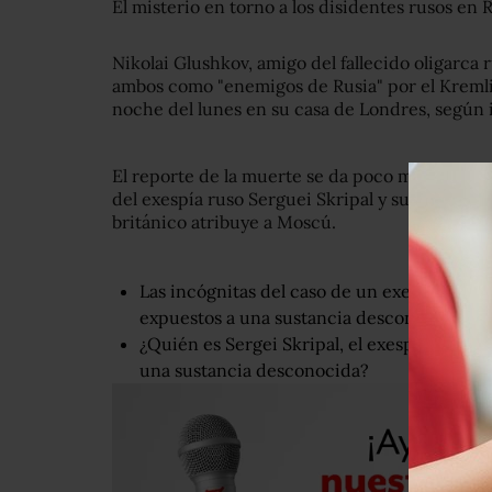
El misterio en torno a los disidentes rusos en
Nikolai Glushkov, amigo del fallecido oligarca
ambos como "enemigos de Rusia" por el Kremli
noche del lunes en su casa de Londres, según 
El reporte de la muerte se da poco más de u
del exespía ruso Serguei Skripal y su hija con
británico atribuye a Moscú.
Las incógnitas del caso de un exespía ruso y 
expuestos a una sustancia desconocida
¿Quién es Sergei Skripal, el exespía ruso en
una sustancia desconocida?