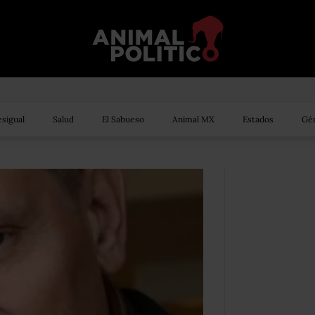
sigual
Salud
El Sabueso
Animal MX
Estados
Gén