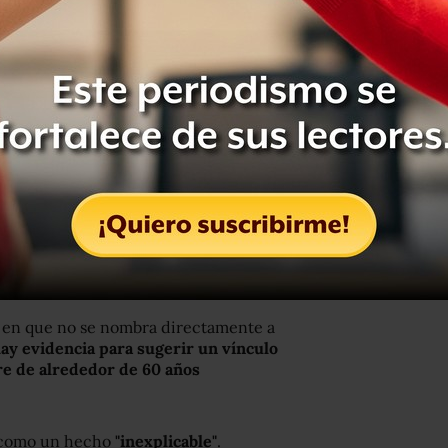
ca en que no se nombra directamente a
ay evidencia para
sugerir un vínculo
e de alrededor de 60 años
a como un hecho
"inexplicable"
.