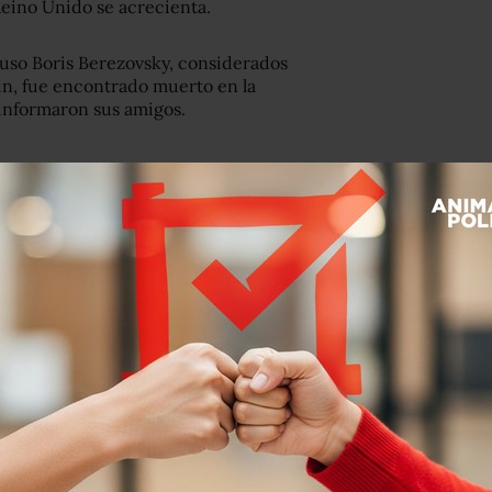
 Reino Unido se acrecienta.
 ruso Boris Berezovsky, considerados
n, fue encontrado muerto en la
informaron sus amigos.
na semana después del envenenamiento
 un agente nervioso que el gobierno
su hija, en estado crítico tras ser
 estado crítico tras estar expuesto a