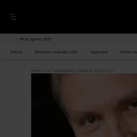
08 de agosto, 2026
Política
Elecciones Judiciales 2025
Seguridad
México De
Home
>
La “inexplicable” muerte en Reino Unido de Nikolai Glushkov, uno de los “hombres más buscados” por Rusia y considerado “enemigo” de Vladimir Putin