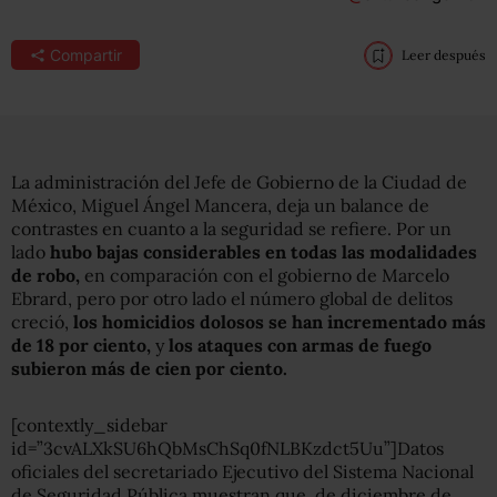
Compartir
Leer después
La administración del Jefe de Gobierno de la Ciudad de
México, Miguel Ángel Mancera, deja un balance de
contrastes en cuanto a la seguridad se refiere. Por un
lado
hubo bajas considerables en todas las modalidades
de robo,
en comparación con el gobierno de Marcelo
Ebrard, pero por otro lado el número global de delitos
creció,
los homicidios dolosos se han incrementado más
de 18 por ciento,
y
los ataques con armas de fuego
subieron más de cien por ciento.
[contextly_sidebar
id=”3cvALXkSU6hQbMsChSq0fNLBKzdct5Uu”]Datos
oficiales del secretariado Ejecutivo del Sistema Nacional
de Seguridad Pública muestran que, de diciembre de