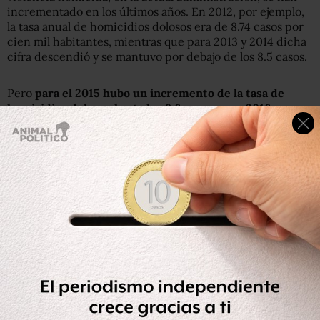
incrementado en los últimos años. En 2012, por ejemplo,
la tasa anual de homicidios dolosos era de 8.74 casos por
cien mil habitantes, mientras que para 2013 y 2014 dicha
cifra descendió y se mantuvo por debajo de los 8.5 casos.
Pero
para el 2015 hubo un incremento de la tasa de
homicidios dolosos hasta los 9.6 casos, para 2016 se
disparó a 10.7 casos y en 2017 el balance final fue de 12.3
casos por cada cien mil habitantes.
Esto significa que tan solo
en un lapso de tres años los
homicidios dolosos han crecido más del 42 por ciento
. Y
un dato importante: el 60.5 por ciento de todos estos
crímenes fue perpetrado con armas de fuego.
Otro delito grave, el de las lesiones dolosas cometidas
con armas de fuego, también registra un incremento
considerable. Estos son casos donde personas resultaron
heridas por armas de fuego pero que no perdieron la
vida. De acuerdo con la estadística, en la administración