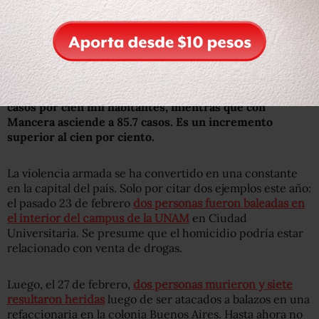
pasada sumaban tres mil 774 casos de este delito mientras
que en el actual sexenio suman siete mil 536
averiguaciones y carpetas de investigación.
La tasa de lesiones dolosas con armas de fuego en los
primeros cinco años del sexenio con Ebrard fue de 42.3
casos por cien mil habitantes, mientras que con
Mancera asciende a 85.7 casos. Es un incremento
superior al cien por ciento.
La violencia armada se ha convertido en una constante
en la capital del país. Solo por citar dos ejemplos este año:
el pasado 23 de febrero
dos personas fueron baleadas en
el interior del campus de la UNAM
en Ciudad
Universitaria. Se presume que el homicidio podría estar
relacionado con venta de drogas.
Luego, el 27 de febrero,
dos personas murieron y siete
resultaron heridas
luego de ser atacados a balazos en una
refaccionaria en la colonia Buenos Aires. Hasta ahora no