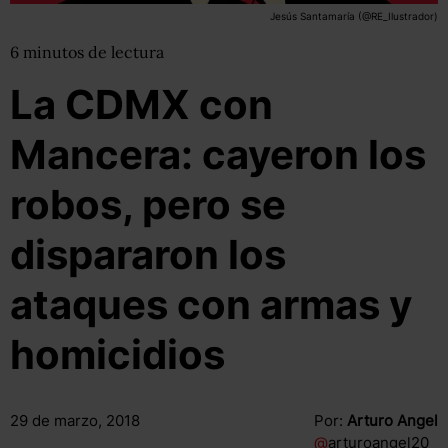
Jesús Santamaría (@RE_Ilustrador)
6
minutos
de lectura
La CDMX con
Mancera: cayeron los
robos, pero se
dispararon los
ataques con armas y
homicidios
29 de marzo, 2018
Por:
Arturo Angel
@
arturoangel20