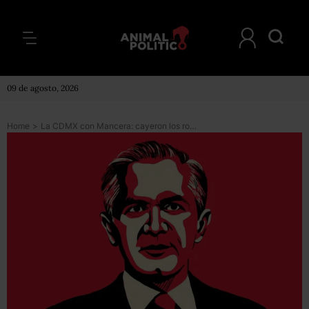
09 de agosto, 2026
Home
>
La CDMX con Mancera: cayeron los robos, pero se dispararon los ataques con armas y homicidios