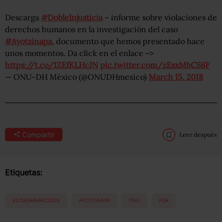
Descarga
#DobleInjusticia
– informe sobre violaciones de
derechos humanos en la investigación del caso
#Ayotzinapa
, documento que hemos presentado hace
unos momentos. Da click en el enlace –>
https://t.co/1ZEfKLHcJN
pic.twitter.com/zEsxMbCS6F
— ONU-DH México (@ONUDHmexico)
March 15, 2018
Compartir
Leer después
Etiquetas:
43 DESAPARECIDOS
AYOTZINAPA
ONU
PGR