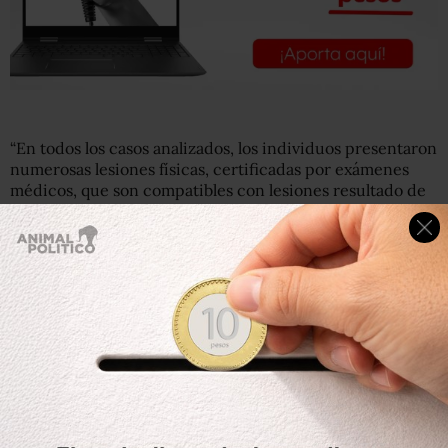
“En todos los casos analizados, los individuos presentaron
numerosas lesiones físicas, certificadas por exámenes
médicos, que son compatibles con lesiones resultado de
tortura”, añadió el informe.
Los involucrados en estos abusos serían elementos de la
fiscalía, de la policía federal y militares de la Marina,
indicó.
"El caso
#Ayotzinapa
pone a prueba la voluntad y
capacidad de las autoridades mexicanas para abordar las
violaciones graves de derechos humanos." – Zeid Ra’ad Al
Hussein
@UNHumanRights
>>