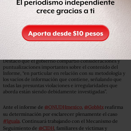
https://t.co/c72rOEHFUz
#DobleInjusticia
#Comunicado
pic.twitter.com/rpZRp8Ndjp
— ONU-DH México (@ONUDHmexico)
March 15, 2018
En respuesta, el gobierno mexicano refirió que en el
informe no se registran los avances recientes sobre la
identificación de probables responsables y móviles.
Destacó que el gobierno compartió consideraciones y
puntualizaciones importantes sobre el contenido del
Informe, “en particular en relación con su metodología y
los vacíos de información que contiene, señalando que
todas las presuntas violaciones e irregularidades que
aborda están siendo debidamente investigadas”.
Ante el informe de
@ONUDHmexico
,
@GobMx
reafirma
su determinación por esclarecer plenamente el caso
#Iguala
. Continuará trabajando con el Mecanismo de
Seguimiento de
@CIDH
, familiares de víctimas y