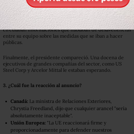
Estados Unidos se redujo en 50.000 entre 2000 y 2016.
El anuncio de este jueves se retrasó levemente, mientras
circulaban informaciones que hablaban de desavenencias
entre su equipo sobre las medidas que se iban a hacer
públicas.
Finalmente, el presidente compareció. Una docena de
ejecutivos de grandes compañías del sector, como US
Steel Corp y Arcelor Mittal le estaban esperando.
3.
¿Cuál fue la reacción al anuncio?
Canad
á:
La ministra de Relaciones Exteriores,
Chrystia Freedland, dijo que cualquier arancel "sería
absolutamente inaceptable".
Unión Europea:
"La UE reaccionará firme y
proporcionadamente para defender nuestros