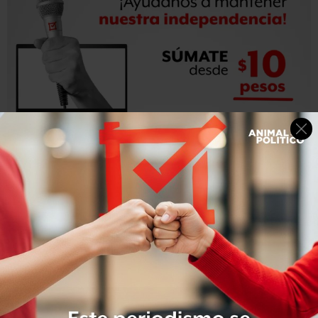
“Yo no puedo ser tolerante con la corrupción y yo
considero que la construcción del aeropuerto es
corrupción”, sostuvo.
El candidato propone
construir dos pistas en el
aeropuerto militar de Santa Lucía para resolver el
problema de la saturación del actual aeropuerto de la
Ciudad de México.