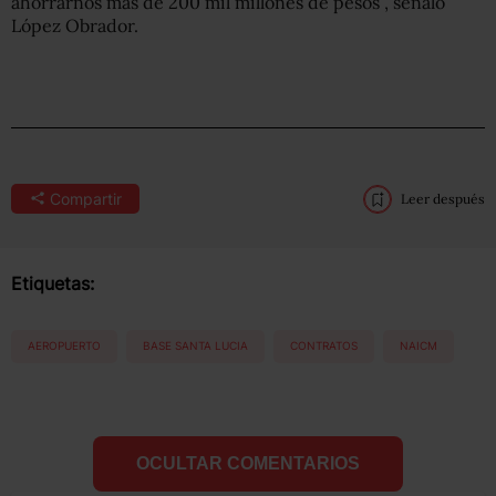
ahorrarnos más de 200 mil millones de pesos”, señaló
López Obrador.
Compartir
Leer después
Etiquetas:
AEROPUERTO
BASE SANTA LUCIA
CONTRATOS
NAICM
OCULTAR COMENTARIOS