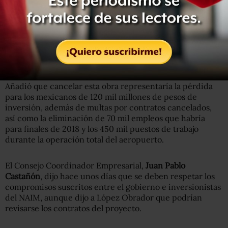
Eduardo Sánchez, vocero de la Presidencia de la
República, señaló este lunes que el nuevo aeropuerto se
edifica conforme a los más altos estándares mundiales en
materia constructiva, medioambiental, de transparencia
y financiera.
Añadió que cancelar esta obra representaría la pérdida
para los mexicanos de 120 mil millones de pesos de
inversión, además de multas por contratos cancelados,
así como la eliminación de 70 mil empleos que habría
para finales de 2018 y los 450 mil puestos de trabajo
durante la operación total del aeropuerto.
El Consejo Coordinador Empresarial,
Juan Pablo
Castañón
, dijo hace unos días que se deben respetar los
compromisos suscritos entre el gobierno e inversionistas
del NAIM, aunque dijo a López Obrador que podrían
revisarse los contratos del proyecto.