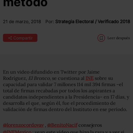
método
21 de marzo, 2018
Por:
Strategia Electoral / Verificado 2018
Compartir
Leer después
En un video difundido en Twitter por Jaime
Rodríguez,
El Bronco
, se cuestiona al
INE
sobre su
capacidad para validar 7 millones 114 mil 394 firmas ­–el
total de firmas recabadas por todos los aspirantes a
candidatos independientes a la Presidencia­– en 17 días, y
desarrolla el que, según él, fue el procedimiento de
validación de firmas dentro del Instituto en ese periodo.
@lorenzocordovav
,
@BenitoNacif
consejeros
@INEMexico
: vean este vídeo que hizo la raza y a ver si