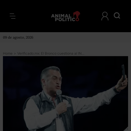
09 de agosto, 2026
Home
>
Verificado.mx: El Bronco cuestiona al INE por cómo validó las firmas de independientes, pero se equivoca en números y en el método