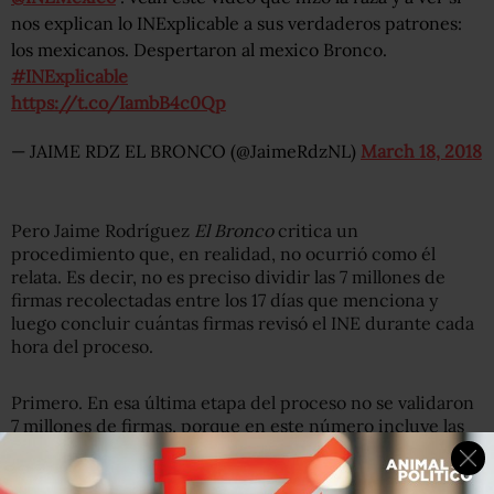
nos explican lo INExplicable a sus verdaderos patrones:
los mexicanos. Despertaron al mexico Bronco.
#INExplicable
https://t.co/IambB4c0Qp
— JAIME RDZ EL BRONCO (@JaimeRdzNL)
March 18, 2018
Pero Jaime Rodríguez
El Bronco
critica un
procedimiento que, en realidad, no ocurrió como él
relata. Es decir, no es preciso dividir las 7 millones de
firmas recolectadas entre los 17 días que menciona y
luego concluir cuántas firmas revisó el INE durante cada
hora del proceso.
Primero. En esa última etapa del proceso no se validaron
7 millones de firmas, porque en este número incluye las
que entregaron los aspirantes que no lograron reunir las
firmas que marca la ley.