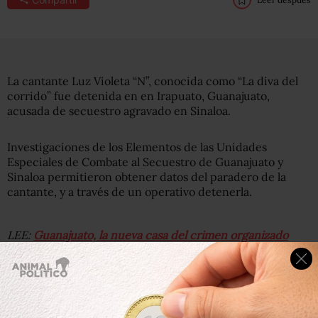
La cantante Luz Violeta “N”, conocida como “La diva del
corrido” fue detenida en en Irapuato, Guanajuato,
acusada de secuestro agravado en Sinaloa.
Investigaciones de los Elementos de las Unidades
Especiales de Combate al Secuestro de Guanajuato y
Sinaloa permitieron obtener datos del paradero de la
cantante, y a través de un operativo detenerla.
LEE:
Guanajuato, la nueva casa del crimen organizado
La mujer, de 40 años, tenía una orden de aprehensión
emitida por la Sala Penal Zona Centro de Sinaloa. Tras su
captura fue trasladada a Sinaloa, donde responderá por