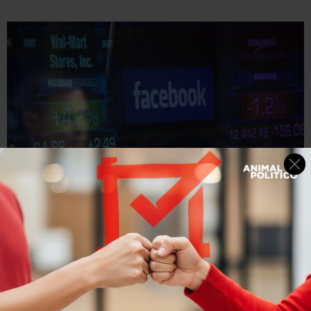
Getty Images
El escándalo de Cambridge Analytica hizo caer las
acciones de Facebook en casi 7% el lunes cuando se
destapó el caso.
El analista Laith Khalaf, de Hargreaves Lansdown, no
dudó en calificar lo que ocurrió esta semana como
un