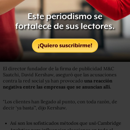
"episodio dañino" en la historia de la compañía.
"Uno de los secretos del éxito de Facebook ha sido que
mientras más gente lo usa, más fundamental se vuelve
para sus clientes. Desafortunadamente para Facebook la
misma dinámica se aplica en la dirección opuesta si se
van los usuarios".
¿Qué dicen los anunciantes?
El director fundador de la firma de publicidad M&C
Saatchi, David Kershaw, aseguró que las acusaciones
contra la red social ya han provocado
una reacción
negativa entre las empresas que se anuncian
allí.
"Los clientes han llegado al punto, con toda razón, de
decir ‘ya basta’", dijo Kershaw.
Así son los sofisticados métodos que usó Cambridge