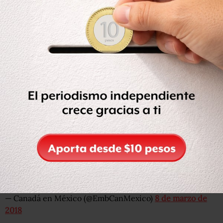
EE. UU. y también emitió una alerta de viaje en enero
pasado a sus ciudadanos para que eviten visitar nueve
estados que pueden ser peligrosos, entre ellos:
Tamaulipas, Chihuahua, Coahuila, Nuevo León, Durango,
Sinaloa, Sonora, Guerrero y Michoacán.
En una actualización realizada en febrero pasado el
gobierno de Justin Trudeau pidió a sus habitantes visitar
México únicamente por vía aérea ‘‘pues el crimen
organizado y la violencia urbana afectan la seguridad de
manera importante. Tiroteos, ataques y bloqueos ilegales
pueden ocurrir sin previo aviso’’, indica.
#México
: La embajada de
@USEmbassyMEX
en
#CDMX
recibió información sobre una amenaza de seguridad en
#PlayadelCarmen
. Ejerza un alto grado de precaución.
https://t.co/w4U6ozVUCE
https://t.co/ZTQKkX9ig3
— Canadá en México (@EmbCanMexico)
8 de marzo de
2018