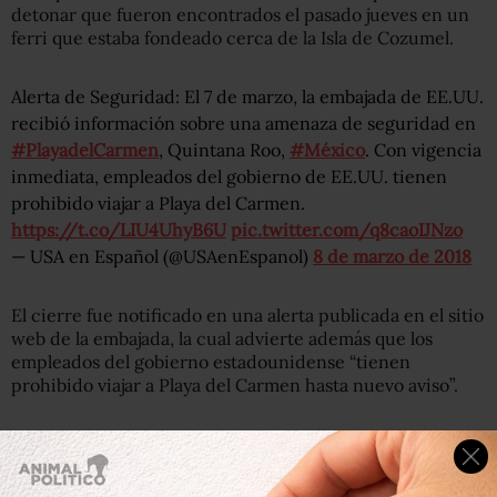
detonar que fueron encontrados el pasado jueves en un
ferri que estaba fondeado cerca de la Isla de Cozumel.
Alerta de Seguridad: El 7 de marzo, la embajada de EE.UU.
recibió información sobre una amenaza de seguridad en
#PlayadelCarmen
, Quintana Roo,
#México
. Con vigencia
inmediata, empleados del gobierno de EE.UU. tienen
prohibido viajar a Playa del Carmen.
https://t.co/LIU4UhyB6U
pic.twitter.com/q8caoIJNzo
— USA en Español (@USAenEspanol)
8 de marzo de 2018
El cierre fue notificado en una alerta publicada en el sitio
web de la embajada, la cual advierte además que los
empleados del gobierno estadounidense “tienen
prohibido viajar a Playa del Carmen hasta nuevo aviso”.
Canadá
El gobierno canadiense, por su parte, siguió los pasos de