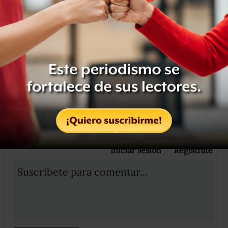
Obrador.
Compartir
Leer después
OCULTAR COMENTARIOS
Iniciar sesión
Registrate
Suscribete para comentar...