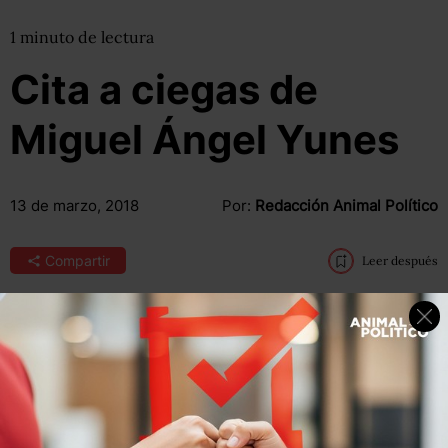
1
minuto
de lectura
Cita a ciegas de
Miguel Ángel Yunes
13 de marzo, 2018
Por:
Redacción Animal Político
Compartir
Leer después
“El pueblo de Veracruz (…) no votará a favor de quien se
asume como domador insustituible y amenaza soltar los
tigres si no gana la elección”, dijo Miguel Ángel Yunes,
gobernador de Veracruz, sobre Andrés Manuel López