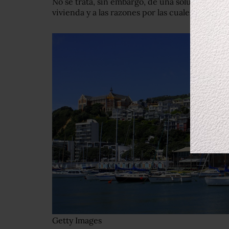
No se trata, sin embargo, de una solución perma
vivienda y a las razones por las cuales se prese
Getty Images