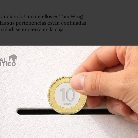
n ancianos. Uno de ellos es Tam Wing
todas sus pertenencias están confinadas
ridad, se encierra en la caja.
 pensado en soluciones creativas.
apartamento pequeño construido en
izan para el drenaje del agua.
zar todas las tuberías que crean y por
.
ital. Incluimos un baño, una ducha,
 Law, el promotor de la propuesta.