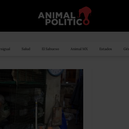
sigual
Salud
El Sabueso
Animal MX
Estados
Gén