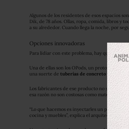
Algunos de los residentes de esos espacios so
Dik, de 78 años. Ollas, ropa, comida, libros y 
a su alrededor. Cuando llega la noche, por segu
Opciones innovadoras
Para lidiar con este problema, hay quienes han
Una de ellas son los OPods, un prototipo de 
una suerte de
tuberías de concreto
que se util
Los fabricantes de ese producto no suelen utili
esa razón no son costosas como materia prima
“Lo que hacemos es inyectarles un poco de cap
cocina y muebles”, explica el arquitecto James