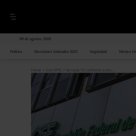
09 de agosto, 2026
Política
Elecciones Judiciales 2025
Seguridad
México De
Home
>
Con EPN, 7 de cada 10 contratos a proveedores del gobierno se dieron por adjudicación directa: IMCO