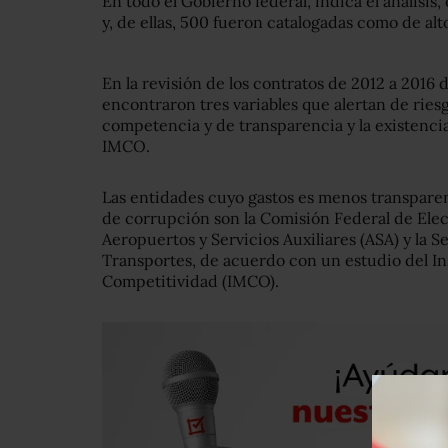
En todo el Gobierno federal, indica el análisi
y, de ellas, 500 fueron catalogadas como de alt
En la revisión de los contratos de 2012 a 2016
encontraron tres variables que alertan de ries
competencia y de transparencia y la existencia 
IMCO.
Las entidades cuyo gastos es menos transparen
de corrupción son la Comisión Federal de Elect
Aeropuertos y Servicios Auxiliares (ASA) y la 
Transportes, de acuerdo con un estudio del In
Competitividad (IMCO).