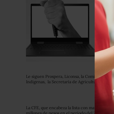
Le siguen Prospera, Liconsa, la Comisión Nacio
Indígenas, la Secretaría de Agricultura y la S
La CFE, que encabeza la lista con mayores ries
millones de pesos en el periodo del 2012 al 20