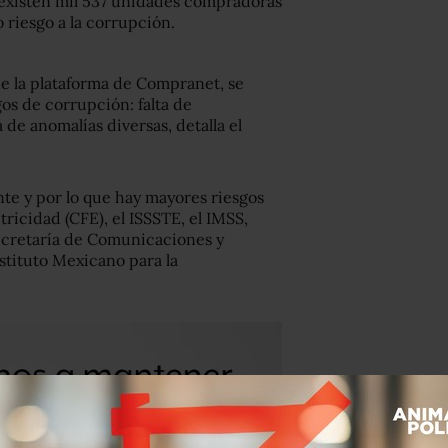
s, existen mil 537 unidades compradoras
o riesgo a la corrupción.
 de la plataforma de Compranet, se
gos de corrupción: falta de
de anomalías diversas, detalla el
te y por lo que hay mayores riesgos
ricidad (CFE), el ISSSTE, el IMSS,
Secretaría de Comunicaciones y
stituto Mexicano para la