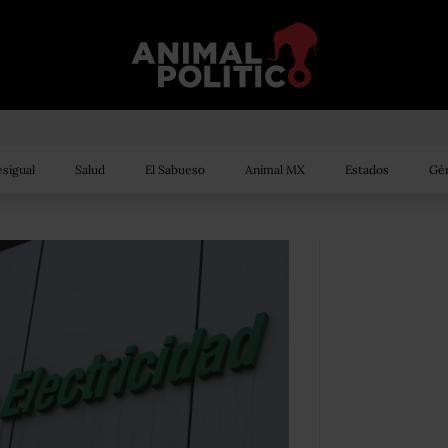
sigual
Salud
El Sabueso
Animal MX
Estados
Gén