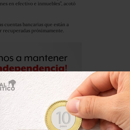
nes en efectivo e inmuebles”, acotó
s cuentas bancarias que están a
ser recuperadas próximamente.