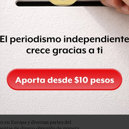
uy cerca de Xalapa, está valuado en 40
l que toma en cuenta los bienes
illones de pesos.
ncontrados 10 casquillos 38 especial,
 así como dos ornamentas de vaca.
eporte del personal de la Comisión
ar de hacer una inspección de rutina
on armas de fuego, posteriormente, las
ividades ilícitas en dicho lugar por lo
 llevó a cabo el pasado 23 de marzo.
n en Europa y diversas partes del
entas de dinero obtenido de manera