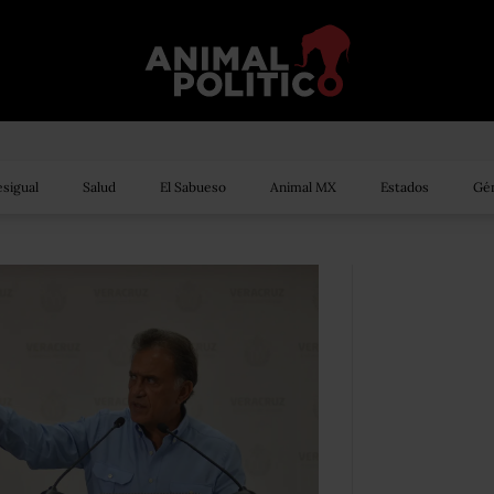
sigual
Salud
El Sabueso
Animal MX
Estados
Gén