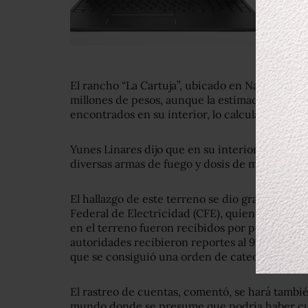
El rancho “La Cartuja”, ubicado en Naolinco, m
millones de pesos, aunque la estimación oficia
encontrados en su interior, lo calcula en 100 m
Yunes Linares dijo que en su interior fueron e
diversas armas de fuego y dosis de mariguana,
El hallazgo de este terreno se dio gracias un r
Federal de Electricidad (CFE), quienes al trat
en el terreno fueron recibidos por personas c
autoridades recibieron reportes al 911 sobre act
que se consiguió una orden de cateo la cual se
El rastreo de cuentas, comentó, se hará tambié
mundo donde se presume que podría haber cu