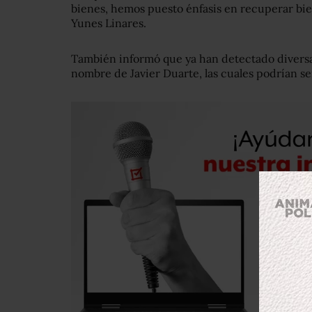
bienes, hemos puesto énfasis en recuperar bie
Yunes Linares.
También informó que ya han detectado diversa
nombre de Javier Duarte, las cuales podrían 