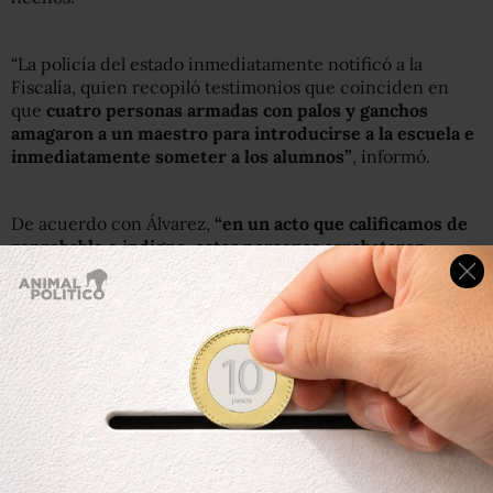
“La policía del estado inmediatamente notificó a la
Fiscalía, quien recopiló testimonios que coinciden en
que
cuatro personas armadas con palos y ganchos
amagaron a un maestro para introducirse a la escuela e
inmediatamente someter a los alumnos”
, informó.
De acuerdo con Álvarez,
“en un acto que calificamos de
reprobable e indigno, estas personas arrebataron
cuatro celulares y cortaron violentamente el cabello a
20 alumnos”.
Álvarez señaló que, de acuerdo con las primeras
investigaciones de la Fiscalía General del Estado, los
cuatro agresores descendieron de dos vehículos modelo
Jetta y Stratus, y una vez cometido el ultraje contra
estudiantes y profesores, huyeron.