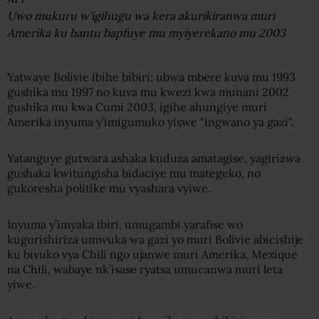
Uwo mukuru w’igihugu wa kera akurikiranwa muri
Amerika ku bantu bapfuye mu myiyerekano mu 2003
Yatwaye Bolivie ibihe bibiri: ubwa mbere kuva mu 1993
gushika mu 1997 no kuva mu kwezi kwa munani 2002
gushika mu kwa Cumi 2003, igihe ahungiye muri
Amerika inyuma y’imigumuko yiswe "ingwano ya gazi".
Yatanguye gutwara ashaka kuduza amatagise, yagirizwa
gushaka kwitungisha bidaciye mu mategeko, no
gukoresha politike mu vyashara vyiwe.
Inyuma y’imyaka ibiri, umugambi yarafise wo
kugurishiriza umwuka wa gazi yo muri Bolivie abicishije
ku bivuko vya Chili ngo ujanwe muri Amerika, Mexique
na Chili, wabaye nk’isase ryatsa umucanwa muri leta
yiwe.