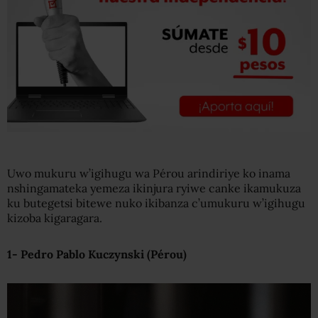
Uwo mukuru w’igihugu wa Pérou arindiriye ko inama
nshingamateka yemeza ikinjura ryiwe canke ikamukuza
ku butegetsi bitewe nuko ikibanza c’umukuru w’igihugu
kizoba kigaragara.
1- Pedro Pablo Kuczynski (P
érou
)