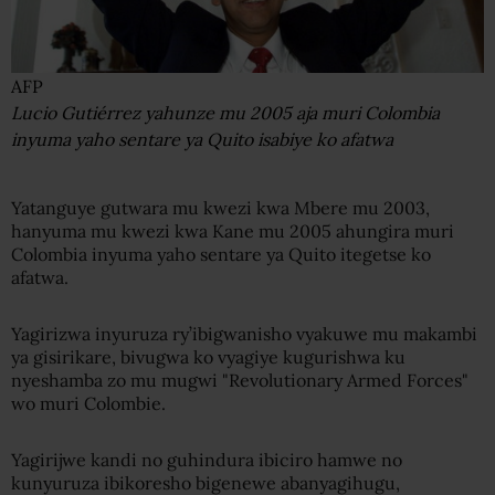
AFP
Lucio Gutiérrez yahunze mu 2005 aja muri Colombia
inyuma yaho sentare ya Quito isabiye ko afatwa
Yatanguye gutwara mu kwezi kwa Mbere mu 2003,
hanyuma mu kwezi kwa Kane mu 2005 ahungira muri
Colombia inyuma yaho sentare ya Quito itegetse ko
afatwa.
Yagirizwa inyuruza ry’ibigwanisho vyakuwe mu makambi
ya gisirikare, bivugwa ko vyagiye kugurishwa ku
nyeshamba zo mu mugwi "Revolutionary Armed Forces"
wo muri Colombie.
Yagirijwe kandi no guhindura ibiciro hamwe no
kunyuruza ibikoresho bigenewe abanyagihugu,