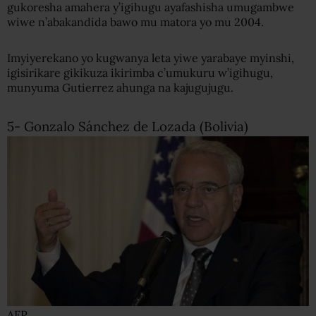
gukoresha amahera y’igihugu ayafashisha umugambwe
wiwe n’abakandida bawo mu matora yo mu 2004.
Imyiyerekano yo kugwanya leta yiwe yarabaye myinshi,
igisirikare gikikuza ikirimba c’umukuru w’igihugu,
munyuma Gutierrez ahunga na kajugujugu.
5- Gonzalo Sánchez de Lozada (Bolivia)
AFP