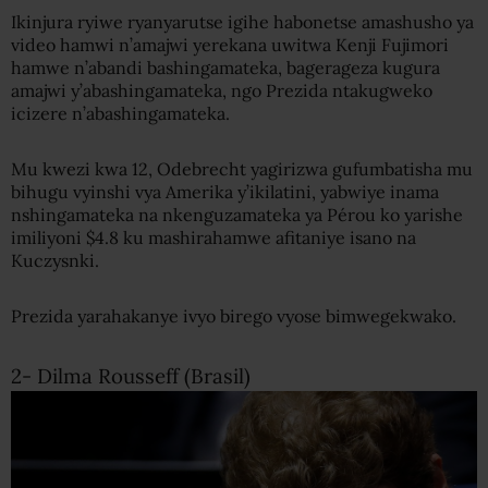
Ikinjura ryiwe ryanyarutse igihe habonetse amashusho ya
video hamwi n’amajwi yerekana uwitwa Kenji Fujimori
hamwe n’abandi bashingamateka, bagerageza kugura
amajwi y’abashingamateka, ngo Prezida ntakugweko
icizere n’abashingamateka.
Mu kwezi kwa 12, Odebrecht yagirizwa gufumbatisha mu
bihugu vyinshi vya Amerika y’ikilatini, yabwiye inama
nshingamateka na nkenguzamateka ya Pérou ko yarishe
imiliyoni $4.8 ku mashirahamwe afitaniye isano na
Kuczysnki.
Prezida yarahakanye ivyo birego vyose bimwegekwako.
2- Dilma Rousseff (Brasil)