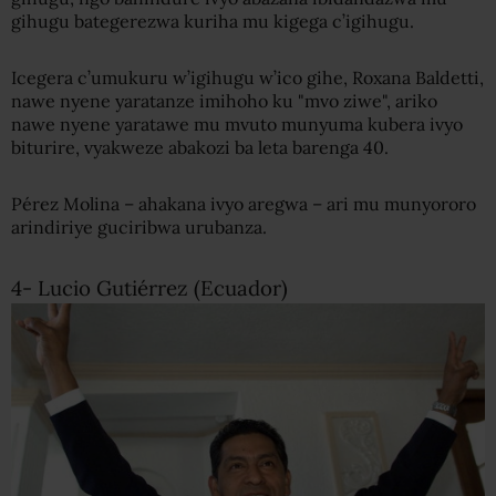
gihugu bategerezwa kuriha mu kigega c’igihugu.
Icegera c’umukuru w’igihugu w’ico gihe, Roxana Baldetti,
nawe nyene yaratanze imihoho ku "mvo ziwe", ariko
nawe nyene yaratawe mu mvuto munyuma kubera ivyo
biturire, vyakweze abakozi ba leta barenga 40.
Pérez Molina – ahakana ivyo aregwa – ari mu munyororo
arindiriye guciribwa urubanza.
4- Lucio Gutiérrez (Ecuador)