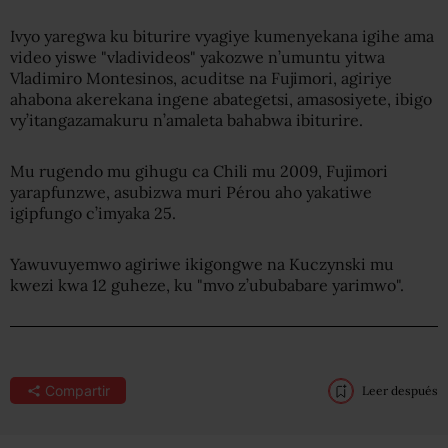
Ivyo yaregwa ku biturire vyagiye kumenyekana igihe ama
video yiswe "vladivideos" yakozwe n’umuntu yitwa
Vladimiro Montesinos, acuditse na Fujimori, agiriye
ahabona akerekana ingene abategetsi, amasosiyete, ibigo
vy’itangazamakuru n’amaleta bahabwa ibiturire.
Mu rugendo mu gihugu ca Chili mu 2009, Fujimori
yarapfunzwe, asubizwa muri Pérou aho yakatiwe
igipfungo c’imyaka 25.
Yawuvuyemwo agiriwe ikigongwe na Kuczynski mu
kwezi kwa 12 guheze, ku "mvo z’ububabare yarimwo".
Compartir
Leer después