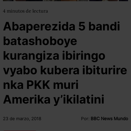
4
minutos
de lectura
Abaperezida 5 bandi
batashoboye
kurangiza ibiringo
vyabo kubera ibiturire
nka PKK muri
Amerika y’ikilatini
23 de marzo, 2018
Por:
BBC News Mundo