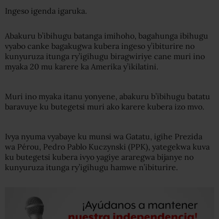
Ingeso igenda igaruka.
Abakuru b’ibihugu batanga imihoho, bagahunga ibihugu
vyabo canke bagakugwa kubera ingeso y’ibiturire no
kunyuruza itunga ry’igihugu biragwiriye cane muri ino
myaka 20 mu karere ka Amerika y’ikilatini.
Muri ino myaka itanu yonyene, abakuru b’ibihugu batatu
baravuye ku butegetsi muri ako karere kubera izo mvo.
Ivya nyuma vyabaye ku munsi wa Gatatu, igihe Prezida
wa Pérou, Pedro Pablo Kuczynski (PPK), yategekwa kuva
ku butegetsi kubera ivyo yagiye araregwa bijanye no
kunyuruza itunga ry’igihugu hamwe n’ibiturire.