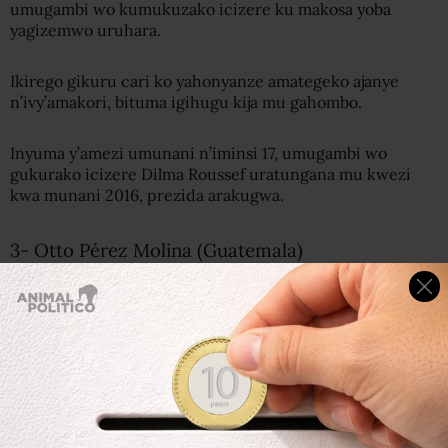
umugambi wo kumukuzako icizere ku makosa yoba
yagizemwo uruhara.
Ikirego gikuru cari ko yahonyanze amategeko ajanye
n’ivy’amakori, bituma igihugu kija mu gahombo.
Inyuma y’amezi umunani n’iminsi 17, umugambi wo
gukurako icizere Dilma Roussef uratungana mu kwezi
kwa munani 2016, prezida arakugwa.
3- Otto Pérez Molina (Guatemala)