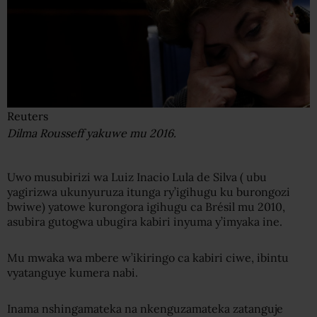
Reuters
Dilma Rousseff yakuwe mu 2016.
Uwo musubirizi wa Luiz Inacio Lula de Silva ( ubu
yagirizwa ukunyuruza itunga ry’igihugu ku burongozi
bwiwe) yatowe kurongora igihugu ca Brésil mu 2010,
asubira gutogwa ubugira kabiri inyuma y’imyaka ine.
Mu mwaka wa mbere w’ikiringo ca kabiri ciwe, ibintu
vyatanguye kumera nabi.
Inama nshingamateka na nkenguzamateka zatanguje