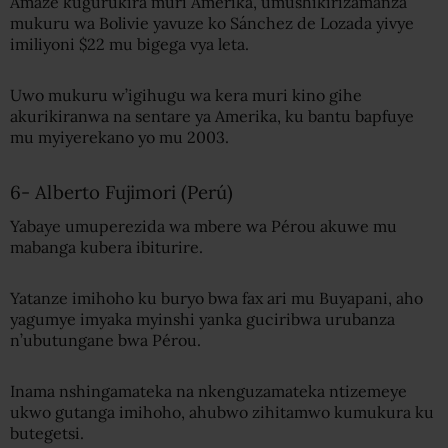
Amaze kugurukira muri Amerika, umushikirizamanza
mukuru wa Bolivie yavuze ko Sánchez de Lozada yivye
imiliyoni $22 mu bigega vya leta.
Uwo mukuru w’igihugu wa kera muri kino gihe
akurikiranwa na sentare ya Amerika, ku bantu bapfuye
mu myiyerekano yo mu 2003.
6- Alberto Fujimori (Perú)
Yabaye umuperezida wa mbere wa Pérou akuwe mu
mabanga kubera ibiturire.
Yatanze imihoho ku buryo bwa fax ari mu Buyapani, aho
yagumye imyaka myinshi yanka guciribwa urubanza
n’ubutungane bwa Pérou.
Inama nshingamateka na nkenguzamateka ntizemeye
ukwo gutanga imihoho, ahubwo zihitamwo kumukura ku
butegetsi.