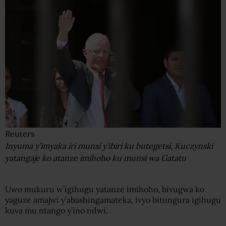
Reuters
Inyuma y’imyaka iri munsi y’ibiri ku butegetsi, Kuczynski
yatangaje ko atanze imihoho ku munsi wa Gatatu
Uwo mukuru w’igihugu yatanze imihoho, bivugwa ko
yaguze amajwi y’abashingamateka, ivyo bitungura igihugu
kuva mu ntango y’ino ndwi.