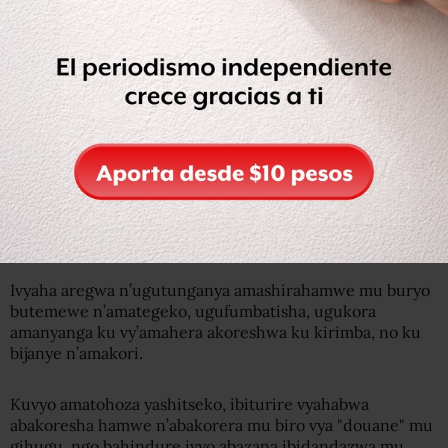
AFP
Pérez Molina yagirizwa ubunyonyozi mu gisata c’amakori
Yabaye Prezida wa Guatemala mu kwezi kwa Mbere mu
2012, inyuma y’imyaka itatu ategekwa gutanga imihoho
inyuma yaho inama nshingamateka na nkenguzamateka
zimwakiye ubudahangagwa, umushingwamanza
agategeka ko afatwa.
Ivyaha aregwa n’ugutunganya amashirahamwe mu buryo
butemewe n’amategeko, ugufumbatisha, ugukora
amanyanga ku vy’amahera akoreshwa ku kirimba, no ku
bijanye n’amakori.
Kuvyo amatohoza yashitseko, ibiturire vyahabwa
abakoresha hamwe n’abakorera mu biro vya "douane" mu
gihugu, ngo bahindure ivyo abazana ibidandazwa mu