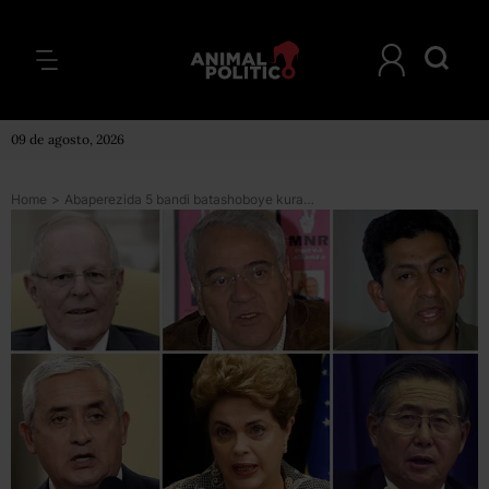
09 de agosto, 2026
Home
>
Abaperezida 5 bandi batashoboye kurangiza ibiringo vyabo kubera ibiturire nka PKK muri Amerika y’ikilatini