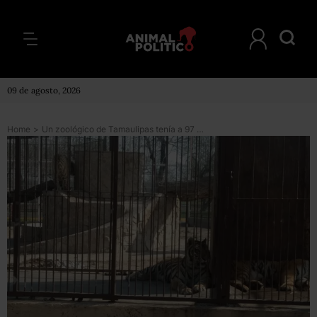
09 de agosto, 2026
Home
>
Un zoológico de Tamaulipas tenía a 97 animales sin agua y sin comida