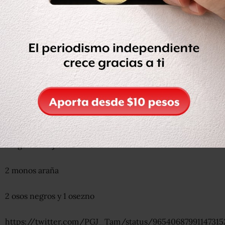
3 monos babuinos, uno de los cuales estaba muerto
4 tigres, uno de ellos color blanco
2 pumas negro y café
2 leones (uno albino y otro africano)
1 jaguar
4 águilas en jaula
2 monos araña
2 osos negros y 1 osezno
https://twitter.com/PGJ_Tam/status/96540687991147315