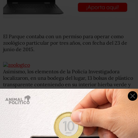
El Parque contaba con un permiso para operar como
zoológico particular por tres años, con fecha del 23 de
junio de 2015.
Asimismo, los elementos de la Policía Investigadora
localizaron, en una bodega del lugar, 13 bolsas de plástico
transparente conteniendo en su interior hierba verde y
seca, con las características propias de la marihuana, y
con un peso a determinar, y una bolsa de plástico
trasparente con 10 bolsas de 5 x 3 centímetros,
conteniendo un polvo blanco al parecer cocaína.
En las instalaciones se encontraron: