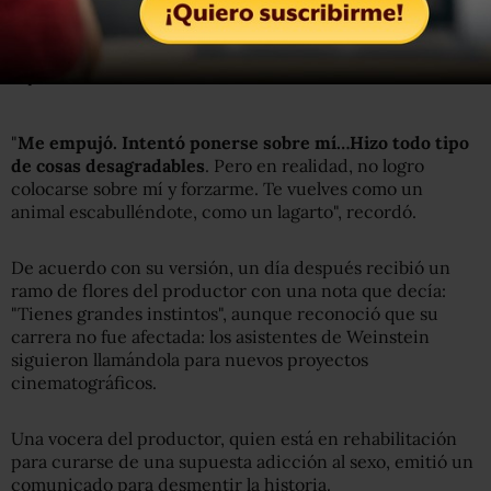
"Cualquier acusación de sexo no consensual es negada
inequívocamente por el señor Weinstein", dijo la
representante del cineasta.
"
Me empujó. Intentó ponerse sobre mí…Hizo todo tipo
de cosas desagradables
. Pero en realidad, no logro
colocarse sobre mí y forzarme. Te vuelves como un
animal escabulléndote, como un lagarto", recordó.
De acuerdo con su versión, un día después recibió un
ramo de flores del productor con una nota que decía:
"Tienes grandes instintos", aunque reconoció que su
carrera no fue afectada: los asistentes de Weinstein
siguieron llamándola para nuevos proyectos
cinematográficos.
Una vocera del productor, quien está en rehabilitación
para curarse de una supuesta adicción al sexo, emitió un
comunicado para desmentir la historia.