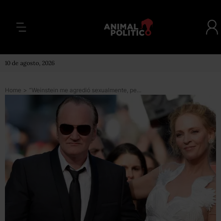
10 de agosto, 2026
Home
>
“Weinstein me agredió sexualmente, pero no intentó matarme como Tarantino”: las confesiones de Uma Thurman sobre los abusos que sufrió por parte del director y el productor de Pulp Fiction