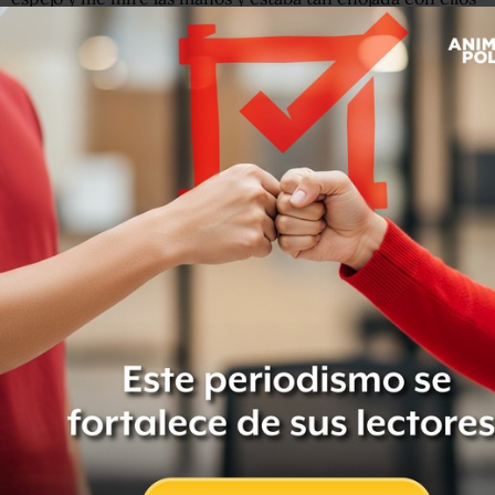
por no estar ensangrentados o magullados".
El caso Weinstein
El incidente con Weinstein, según contó, tuvo lugar en
una suite en el Hotel Savoy de Londres, tras el éxito de
Pulp Fiction
en 1994, producida por él.
Getty Images