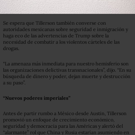
jueves, el canciller mexicano Luis Videgaray se entrevistó
con Freeland.
Se espera que Tillerson también converse con
autoridades mexicanas sobre seguridad e inmigración y
haga eco de las advertencias de Trump sobre la
necesidad de combatir a los violentos cárteles de las
drogas.
“La amenaza más inmediata para nuestro hemisferio son
las organizaciones delictivas transnacionales”, dijo. “En su
búsqueda de dinero y poder, dejan muerte y destrucción
a su paso”.
“Nuevos poderes imperiales”
Antes de partir rumbo a México desde Austin, Tillerson
promovió un enfoque de crecimiento económico,
seguridad y democracia para las Américas y alertó del
“alarmante” rol que China y Rusia estarían asumiendo en