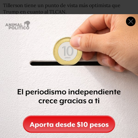
Tillerson tiene un punto de vista más optimista que
Trump en cuanto al TLCAN.
“Soy texano, exempresario del sector energético y
también ranchero. Entiendo cuán importante es el
TLCAN para nuestra economía”, dijo Tillerson el jueves
ante estudiantes de la Universidad de Texas, su alma
mater, en Austin.
“Pero no debe sorprender que un acuerdo de hace 30
años, previo a la era digital, a la economía digital y a que
China se erigiera como la segunda mayor economía
mundial, necesite ser modernizado”, añadió.
A finales de febrero se realizará otra ronda de
negociaciones y Canadá y México confían en que puedan
conservar el acuerdo.
Previo a un primer encuentro con Tilleron la noche del