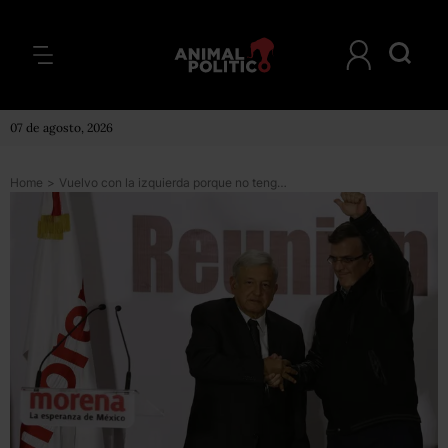
07 de agosto, 2026
Home
>
Vuelvo con la izquierda porque no tengo nada que esconder: Marcelo Ebrard