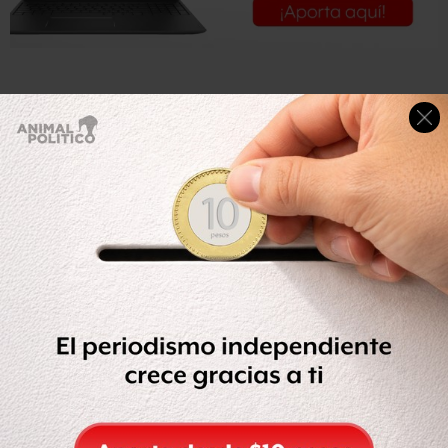
El experredista detalló que de 2015 a 2017 vivió en
Francia y en Estados Unidos, realizando diversas
actividades, entre ellas, formar parte del equipo de
campaña de Hillary Clinton además de ser conferencista.
A finales de diciembre pasado regresó a México para
platicar con el fundador de Morena sobre el proyecto de
2018.
El haber salido de México fue una decisión que tomó al
ver que le habían cerrado las puertas. “Evidentemente
hubo una persecución importante del gobierno federal
en mi contra en ese momento (2015). Claramente más del
entonces secretario de gobernación Miguel Ángel Osorio
Chong. La prueba más contundente fue que ni siquiera
me permitieron ser diputado federal suplente”, recordó.