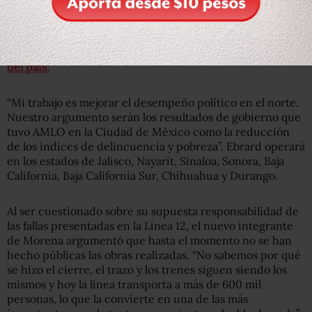
Marcelo Ebrard fue presentado el pasado 1 de febrero por
el precandidato presidencial Andrés Manuel López
Obrador,
como parte de su equipo de trabajo en el que
tendrá el cargo de operador de campaña en la zona norte
del país.
“Mi trabajo es mejorar el desempeño político en el norte.
Nuestro argumento serán los resultados de gobierno que
tuvo AMLO en la Ciudad de México como la reducción
de los índices de delincuencia y pobreza”. Ebrard operará
en los estados de Jalisco, Nayarit, Sinaloa, Sonora, Baja
California, Baja California Sur, Chihuahua y Durango.
Al ser cuestionado sobre su supuesta responsabilidad de
las fallas presentadas en la Línea 12, el nuevo integrante
de Morena argumentó que hasta el momento no se han
hecho públicas las obras realizadas. “No sabemos por qué
se hizo el cierre, el trazo y los trenes siguen siendo los
mismos y hoy la línea transporta a más de 600 mil
personas, lo que la convierte en una de las más