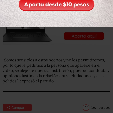
“Somos sensibles a estos hechos y no los permitiremos,
por lo que le pedimos a la persona que aparece en el
video, se aleje de nuestra institución, pues su conducta y
opiniones lastiman la relación entre ciudadanos y clase
política”, expresó el partido.
Compartir
Leer después