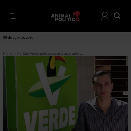
06 de agosto, 2026
Home
>
Partido Verde pide separar a aspirante a alcaldía en Querétaro por salir ebrio en un video