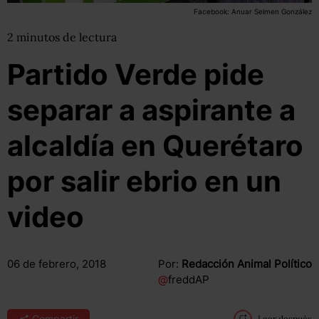
Facebook: Anuar Selmen González
2
minutos
de lectura
Partido Verde pide
separar a aspirante a
alcaldía en Querétaro
por salir ebrio en un
video
06 de febrero, 2018
Por:
Redacción Animal Político
@
freddAP
Compartir
Leer después