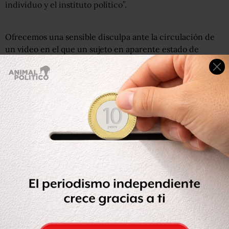
individuo y el instituto político”.
Ofrecemos una sensible disculpa ante la circulación de
un video en el que un sujeto en aparente estado de
ebriedad hace declaraciones indignantes, portando logo
de este partido; mismas que no empatan con los valores,
ideales ni opinión de este partido.
https://t.co/Zd6B5FeTQw
pic.twitter.com/nq2Pe1t17M
— Partido Verde (@partidoverdemex)
6 de febrero de
2018
El instituto político dijo que no va a permitir estas
conductas en sus aspirantes, sean o no militantes pues
hacen “mal uso de la imagen de esta institución”.