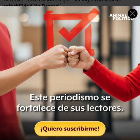
culpabilidad (de Barros)
".
La BBC contactó al Vaticano en busca de un comentario
sobre la carta, pero las autoridades eclesiásticas no
quisieron hacer declaraciones.
"Son todas calumnias": la polémica defensa del papa
Francisco al obispo Juan Barros, acusado de encubrir
abuso sexual de menores en Chile