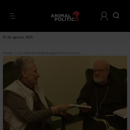
07 de agosto, 2026
Home
>
La carta enviada al papa Francisco por una víctima de abusos en la que denunciaba el supuesto encubrimiento del obispo Juan Barros en el caso caso Karadima