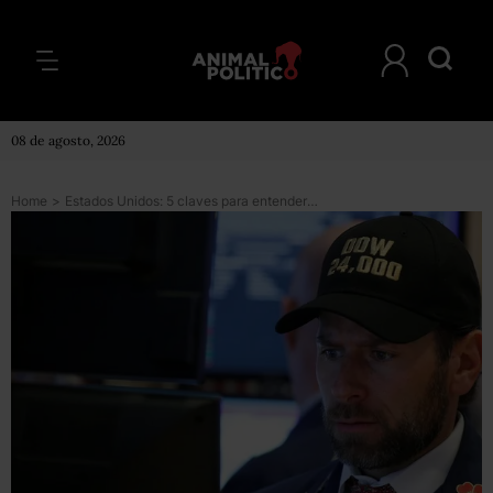
08 de agosto, 2026
Home
>
Estados Unidos: 5 claves para entender por qué el principal índice de Wall Street sufrió la mayor caída desde 2011