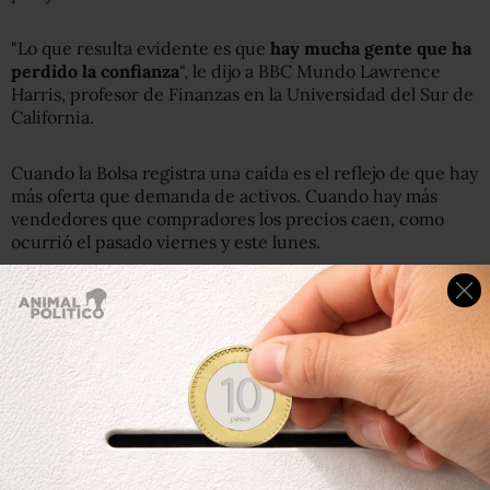
"Lo que resulta evidente es que
hay mucha gente que ha
perdido la confianza
", le dijo a BBC Mundo Lawrence
Harris, profesor de Finanzas en la Universidad del Sur de
California.
Cuando la Bolsa registra una caída es el reflejo de que hay
más oferta que demanda de activos. Cuando hay más
vendedores que compradores los precios caen, como
ocurrió el pasado viernes y este lunes.
Lo que podría estar relacionado con algunas de las
políticas de Trump.