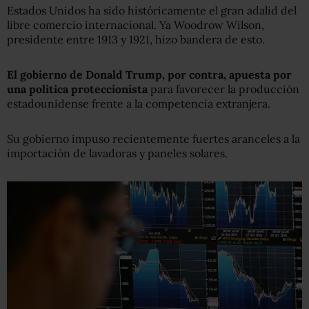
Estados Unidos ha sido históricamente el gran adalid del
libre comercio internacional. Ya Woodrow Wilson,
presidente entre 1913 y 1921, hizo bandera de esto.
El
g
obierno de Donald Trump, por contra,
apuesta
por
una política proteccionista
para favorecer la producción
estadounidense frente a la competencia extranjera.
Su gobierno impuso recientemente fuertes aranceles a la
importación de lavadoras y paneles solares.