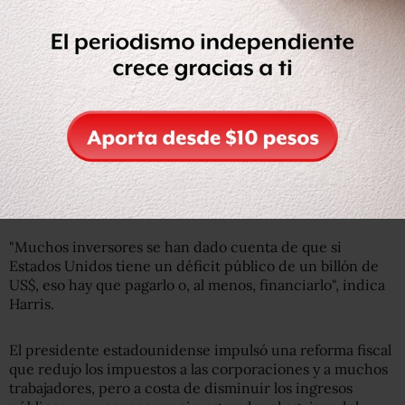
Getty Images
El presidente Trump ha aprobado restricciones a las
importaciones para favorecer a la producción
estadounidense.
"Muchos inversores se han dado cuenta de que si
Estados Unidos tiene un déficit público de un billón de
US$, eso hay que pagarlo o, al menos, financiarlo", indica
Harris.
El presidente estadounidense impulsó una reforma fiscal
que redujo los impuestos a las corporaciones y a muchos
trabajadores, pero a costa de disminuir los ingresos