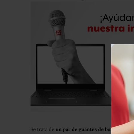
Se trata de
un par de guantes de boxeo hecho