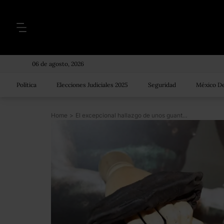
06 de agosto, 2026
Política
Elecciones Judiciales 2025
Seguridad
México De
Home
>
El excepcional hallazgo de unos guantes de boxeo de la época romana en una excavación en Reino Unido