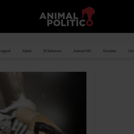
sigual
Salud
El Sabueso
Animal MX
Estados
Gén