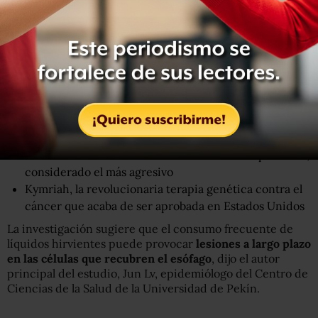
La combinación de los tres productos está relacionada
con un
mayor riesgo de carcinoma de células escamosas
del esófago
, que son las células que revisten el esófago.
Este tipo de cáncer es la forma más común de cáncer de
esófago en Estados Unidos, según la Sociedad
Estadounidense del Cáncer (ACS por sus siglas en inglés).
Cómo reconocer los síntomas del cáncer de páncreas,
considerado el más agresivo
Kymriah, la revolucionaria terapia genética contra el
cáncer que acaba de ser aprobada en Estados Unidos
La investigación sugiere que el consumo frecuente de
líquidos hirvientes puede provocar
lesiones a largo plazo
en las células que recubren el esófago
, dijo el autor
principal del estudio, Jun Lv, epidemiólogo del Centro de
Ciencias de la Salud de la Universidad de Pekín.