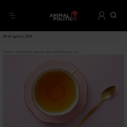
08 de agosto, 2026
Home
>
El enorme estudio que advierte que combinar té muy caliente con alcohol y tabaco multiplica por 5 el riesgo de cáncer de esófago