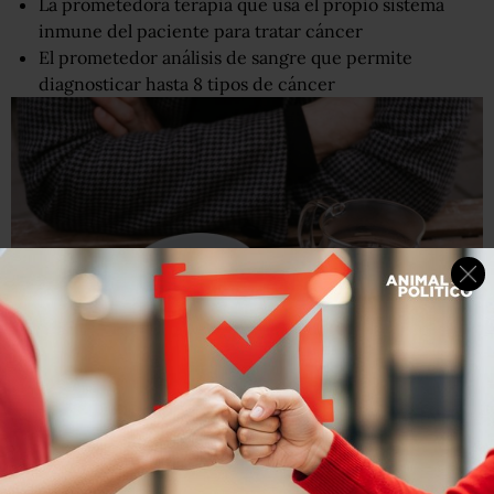
La prometedora terapia que usa el propio sistema
inmune del paciente para tratar cáncer
El prometedor análisis de sangre que permite
diagnosticar hasta 8 tipos de cáncer
BBC
Lo mejor es esperar a que se enfríe el té un poco antes de
beberlo. (Foto: Roman Drits)
Carcinoma