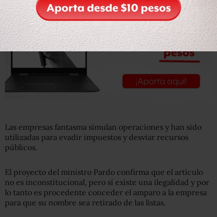
Las empresas fantasma simulan operaciones y han sido
utilizadas para evadir impuestos y desviar recursos
públicos.
El proyecto del ministro Pardo confirma que el artículo
no es inconstitucional, pero sí existe una ilegalidad y por
lo tanto es procedente conceder el amparo a la empresa
para que su nombre sea retirado de las listas.