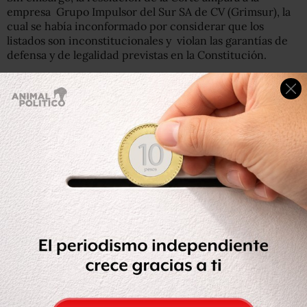
empresa Grupo Impulsor del Sur SA de CV (Grimsur), la
cual se había inconformado por considerar que los
listados son inconstitucionales y violan las garantías de
defensa y de legalidad previstas en la Constitución.
El ministro Jorge Mario Pardo Rebolledo señaló que fue
ilegal la manera en cómo se aplicó el artículo 69-B del
Código Fiscal de la Federación, pues no se le mostraron
las pruebas con las que se determinó que se incluiría a la
empresa en la lista de compañías fantasma.
El artículo 69-B del Código Fiscal de la Federación da
facultades al SAT para verificar si una empresa está
localizable, determinar si simula sus operaciones, y, de
ser el caso, publicarla en las listas preliminares y
definitivas de empresas fantasma.